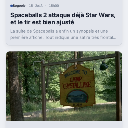
Begeek
· 15 Juil · 15h00
Spaceballs 2 attaque déjà Star Wars,
et le tir est bien ajusté
La suite de Spaceballs a enfin un synopsis et une
première affiche. Tout indique une satire très frontale
de Star Wars version Disney.