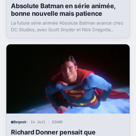
Absolute Batman en série animée,
bonne nouvelle mais patience
La future série animée Absolute Batman avance chez
DC Studios, avec Scott Snyder et Nick Dragotta
impliqués. Mais la sortie n’est clairement pas pour
demain.
Begeek
· 14 Juil · 23h00
Richard Donner pensait que