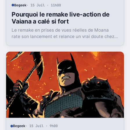
Begeek
· 15 Juil · 11h00
Pourquoi le remake live-action de
Vaiana a calé si fort
Le remake en prises de vues réelles de Moana
rate son lancement et relance un vrai doute chez
Disney sur une formule longtemps rentable.
Begeek
· 15 Juil · 9h00