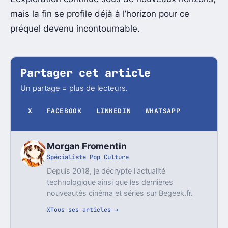
mais la fin se profile déjà à l’horizon pour ce
préquel devenu incontournable.
Partager cet article
Un partage = plus de lecteurs.
X
FACEBOOK
LINKEDIN
WHATSAPP
Morgan Fromentin
Spécialiste Pop Culture
Depuis 2018, je décrypte l'actualité
technologique ainsi que les dernières
nouveautés cinéma et séries sur Begeek.fr.
X
Tous ses articles →