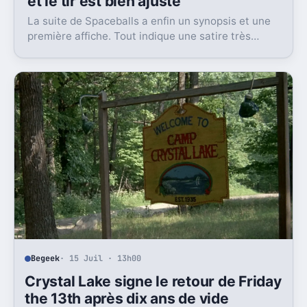
et le tir est bien ajusté
La suite de Spaceballs a enfin un synopsis et une
première affiche. Tout indique une satire très
frontale de Star Wars version Disney.
Begeek
· 15 Juil · 13h00
Crystal Lake signe le retour de Friday
the 13th après dix ans de vide