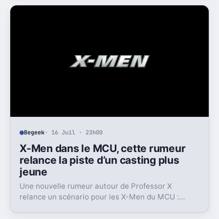
du public.
Begeek
· 16 Juil · 23h00
X-Men dans le MCU, cette rumeur
relance la piste d’un casting plus
jeune
Une nouvelle rumeur autour de Professor X
relance un scénario pour les X-Men du MCU :
Marvel pourrait miser sur une équipe bien plus
jeune que prévu.