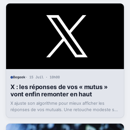
enregistrement autonome, transcription et génération
de comptes rendus par intelligence artificielle.
Begeek
· 15 Juil · 10h00
X : les réponses de vos « mutus »
vont enfin remonter en haut
X ajuste son algorithme pour mieux afficher les
réponses de vos mutuals. Une retouche modeste sur
le papier, mais pas anodine du tout.