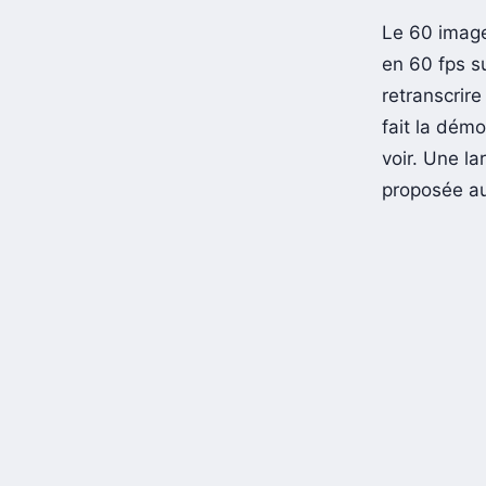
Le 60 images
en 60 fps s
retranscrire
fait la démo
voir. Une la
proposée au