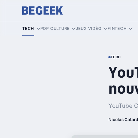
TECH
POP CULTURE
JEUX VIDÉO
FINTECH
TECH
You
nou
YouTube Cr
Nicolas Catar