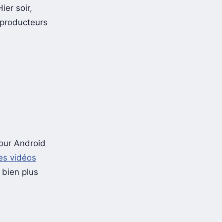
ier soir,
, producteurs
pour Android
es vidéos
t bien plus