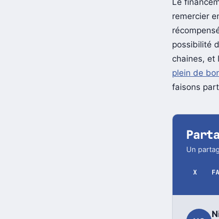
Le financeme
remercier e
récompensé 
possibilité 
chaines, et 
plein de bo
faisons par
Part
Un partag
X
F
N