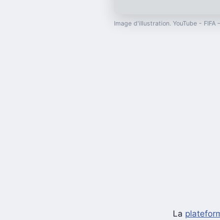
Image d'illustration. YouTube - FIFA
La
platefo