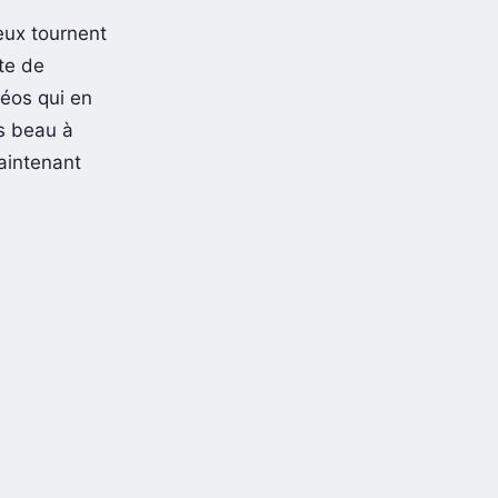
eux tournent
te de
déos qui en
ès beau à
maintenant