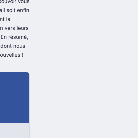
 pouvoir vous
l soit enfin
t la
en vers leurs
s. En résumé,
 dont nous
ouvelles !