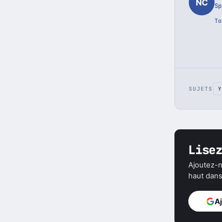
NC
Sp
To
SUJETS
Y
Lise
Ajoutez-n
haut dans 
A