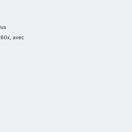
lus
260x, avec