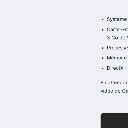
Système d
Carte Gr
3 Go de
Processe
Mémoire
DirectX :
En attendan
vidéo de Ga