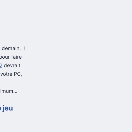
 demain, il
pour faire
 2
devrait
 votre PC,
inimum…
 jeu