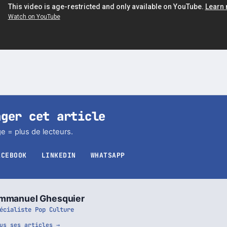
ager cet article
e = plus de lecteurs.
ACEBOOK
LINKEDIN
WHATSAPP
mmanuel Ghesquier