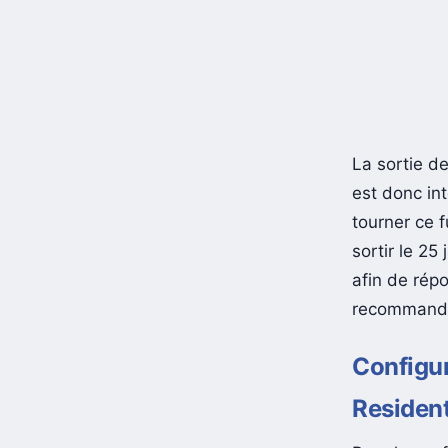
La sortie d
est donc in
tourner ce f
sortir le 25
afin de répo
recommandé
Configur
Resident