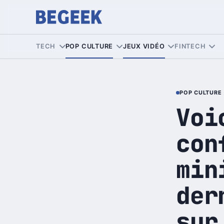
TECH
POP CULTURE
JEUX VIDÉO
FINTECH
POP CULTURE
Voi
con
min
der
sur