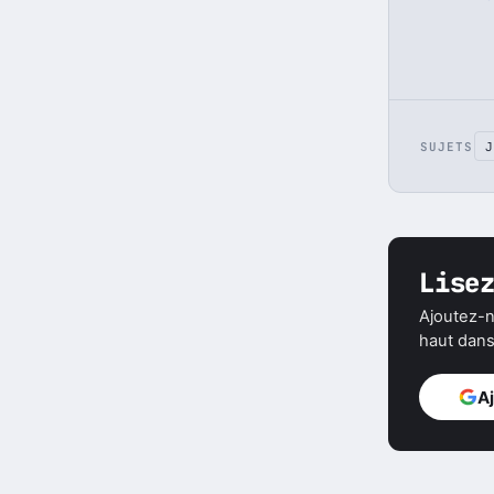
Sp
To
SUJETS
J
Lise
Ajoutez-n
haut dans 
A