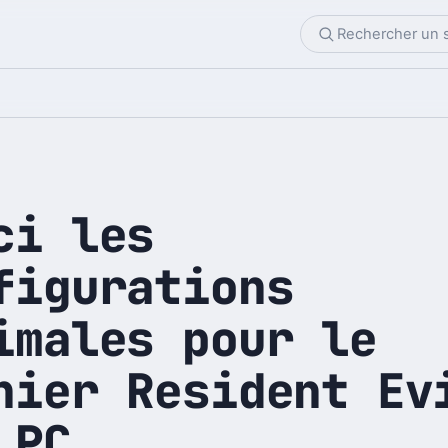
ci les
figurations
imales pour le
nier Resident Ev
 PC