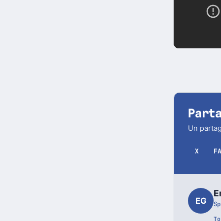
Part
Un partag
X
F
E
EG