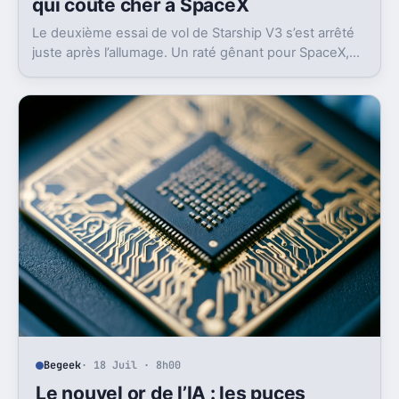
qui coûte cher à SpaceX
Le deuxième essai de vol de Starship V3 s’est arrêté
juste après l’allumage. Un raté gênant pour SpaceX,
en plein retour en vol et sous pression en Bourse.
Begeek
· 18 Juil · 8h00
Le nouvel or de l’IA : les puces