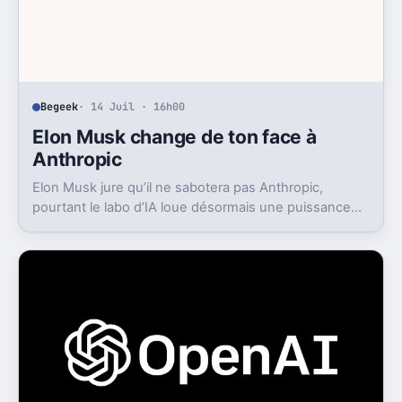
Begeek
· 14 Juil · 16h00
Elon Musk change de ton face à
Anthropic
Elon Musk jure qu’il ne sabotera pas Anthropic,
pourtant le labo d’IA loue désormais une puissance
énorme à un concurrent direct.