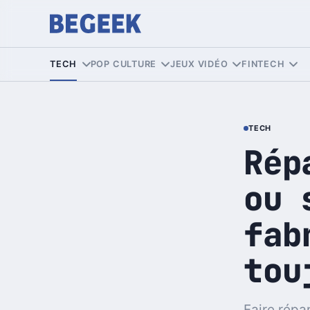
TECH
POP CULTURE
JEUX VIDÉO
FINTECH
TECH
Rép
ou 
fab
tou
Faire répa