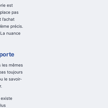
erie est
mplace pas
 l’achat
lème précis.
 La nuance
 porte
as les mêmes
 pas toujours
u le savoir-
r.
 existe