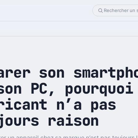
arer son smartph
son PC, pourquoi
ricant n’a pas
jours raison
rer un appareil chez sa marque n’est pas toujours 