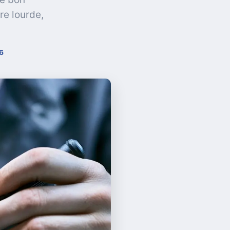
re lourde,
16