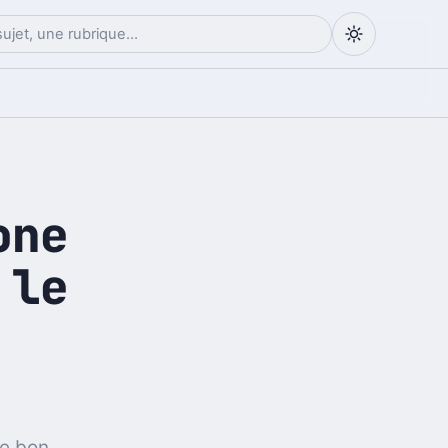
one
 le
le bon