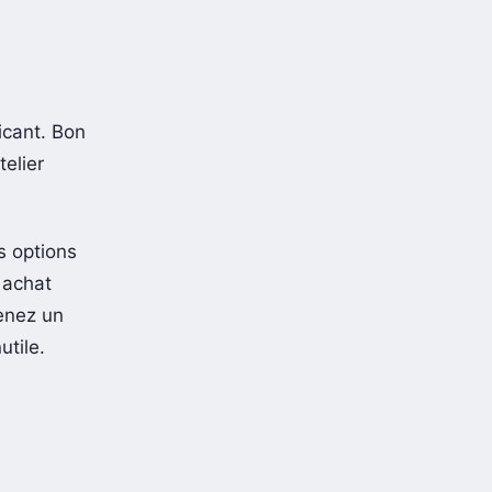
lus
icant. Bon
telier
es options
 achat
renez un
utile.