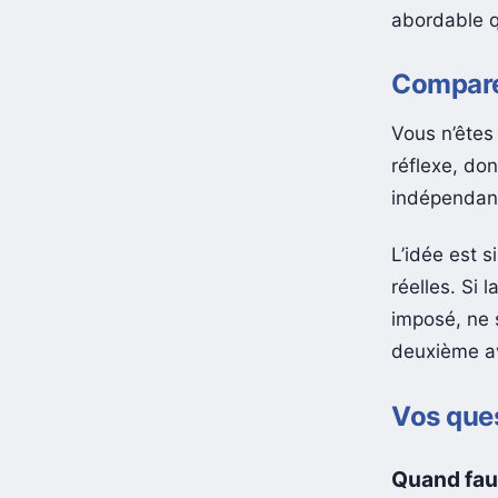
encore une 
abordable q
Comparer
Vous n’êtes 
réflexe, d
indépendant
L’idée est s
réelles. Si 
imposé, ne 
deuxième avi
Vos ques