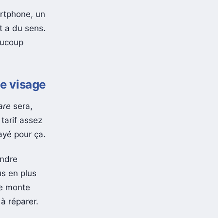
artphone, un
t a du sens.
ucoup
de visage
are
sera,
tarif assez
ayé pour ça.
indre
us en plus
te monte
à réparer.