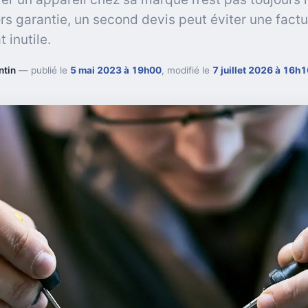
ors garantie, un second devis peut éviter une factu
 inutile.
ntin
— publié le
5 mai 2023 à 19h00
, modifié le
7 juillet 2026 à 16h