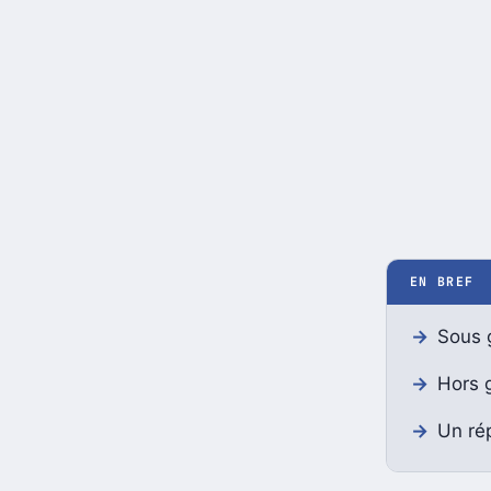
EN BREF
Sous g
Hors g
Un rép