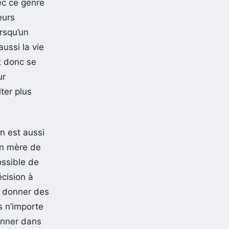
ec ce genre
eurs
rsqu’un
aussi la vie
et donc se
ur
ter plus
on est aussi
on mère de
ossible de
écision à
e donner des
s n’importe
sonner dans