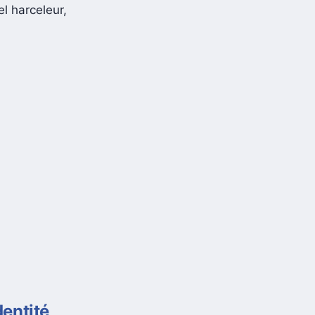
l harceleur,
entité,