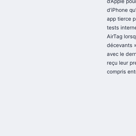
d’Apple pour
d’iPhone qu’
app tierce 
tests intern
AirTag lors
décevants »,
avec le dern
reçu leur p
compris entr