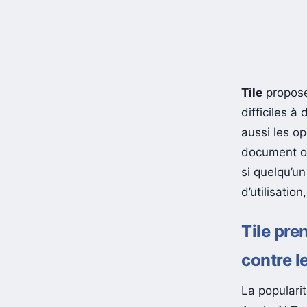
Tile
propose
difficiles à
aussi les op
document off
si quelqu’un
d’utilisatio
Tile pre
contre l
La populari