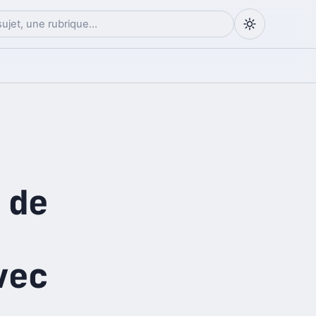
 de
vec