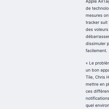
Apple AirTa
de technolo
mesures ont
tracker suit
des voleurs 
débarrasser 
dissimuler p
facilement.
« Le problèm
un bon appa
Tile, Chris 
mettre en p
ces différe
notificatio
quel enviro