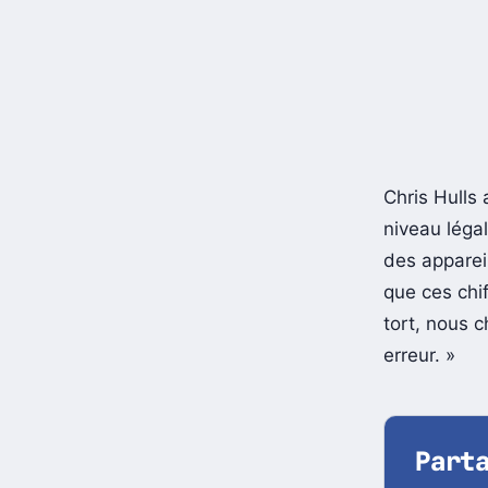
Chris Hulls 
niveau léga
des appareil
que ces chi
tort, nous 
erreur. »
Part