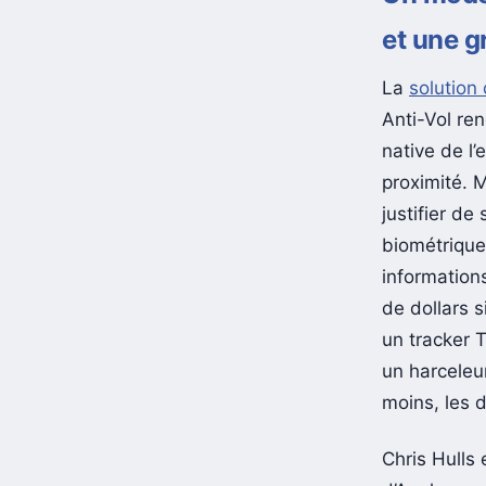
et une g
La
solution 
Anti-Vol ren
native de l’
proximité. M
justifier de
biométrique
information
de dollars s
un tracker T
un harceleu
moins, les 
Chris Hulls