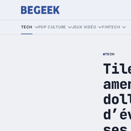
TECH
POP CULTURE
JEUX VIDÉO
FINTECH
TECH
Til
ame
dol
d’é
ses