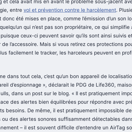
g et cela avait mis en avant le problème sous-jacent av
gie, entre
vol et prévention contre le harcèlement
. Plusi
 donc été mises en place, comme l’émission d’un son lo
 quelqu’un qui n’est pas son propriétaire, ce qui simplifie 
puisque ceux-ci peuvent savoir qu’ils sont ainsi suivis 
de l’accessoire. Mais si vous retirez ces protections po
lus facilement le tracker, les harceleurs peuvent en profi
e dans tout cela, c’est qu’un bon appareil de localisati
reil d’espionnage », déclarait le PDG de Life360, mais
Hulls, dans un post sur le blog. « Il est pratiquement imp
lace des alertes bien équilibrées pour répondre avec pr
nts besoins. De même, il est pratiquement impossible d
ns ou des alertes sonores suffisamment détectables dan
nnement – il est souvent difficile d’entendre un AirTag 