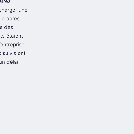
aires
charger une
s propres
te des
ts étaient
’entreprise,
 suivis ont
un délai
.