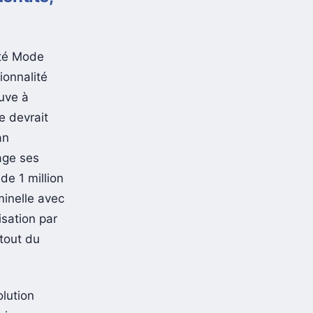
ité Mode
ionnalité
ouve à
e devrait
an
age ses
de 1 million
minelle avec
isation par
 tout du
olution