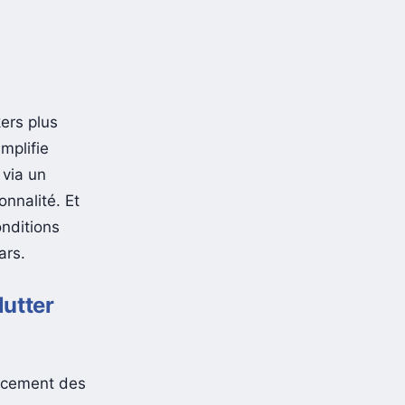
ers plus
mplifie
 via un
onnalité. Et
onditions
ars.
lutter
ancement des