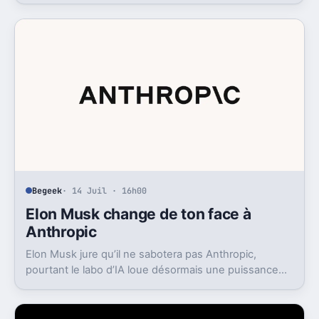
fouiller son historique.
Begeek
· 14 Juil · 16h00
Elon Musk change de ton face à
Anthropic
Elon Musk jure qu’il ne sabotera pas Anthropic,
pourtant le labo d’IA loue désormais une puissance
énorme à un concurrent direct.