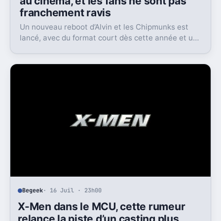
au cinéma, et les fans ne sont pas
franchement ravis
Un nouveau reboot d’Alvin et les Chipmunks est
lancé, avec du format court dès cette année et un
film en 2028. Le problème, c’est la réaction très
froide du public.
Begeek
· 16 Juil · 23h00
X-Men dans le MCU, cette rumeur
relance la piste d’un casting plus