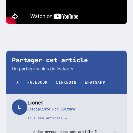
Partager cet article
Un partage = plus de lecteurs.
X
FACEBOOK
LINKEDIN
WHATSAPP
Lionel
L
Spécialiste Pop Culture
Tous ses articles →
Une erreur dans cet article ?