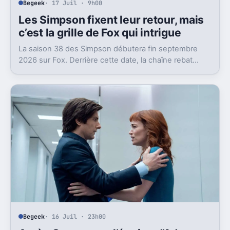
Begeek
· 17 Juil · 9h00
Les Simpson fixent leur retour, mais
c’est la grille de Fox qui intrigue
La saison 38 des Simpson débutera fin septembre
2026 sur Fox. Derrière cette date, la chaîne rebat
aussi son bloc du dimanche soir.
Begeek
· 16 Juil · 23h00