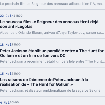
Le prochain film Le Seigneur des anneaux utilisera bien l’IA, mais pour un usage très ciblé. Un choix qui dit beaucoup de son ambition visuelle.
22 Juin
21h00
Le nouveau film Le Seigneur des anneaux tient déjà
son anti-Legolas
Absence d’Orlando Bloom, arrivée d’Anya Taylor-Joy, canon sous tension: The Hunt for Gollum précise sa place dans la saga et ses risques.
18 Mai
18h00
Peter Jackson établit un parallèle entre « The Hunt for
Gollum » et un film de l’univers DC
Peter Jackson a récemment établi un parallèle entre "The Hunt For Gollum", le prochain film issu de l’univers du Seigneur des Anneaux, et les productions cinématographiques de l’univers DC, soulignant ainsi une évolution notable dans la saga.
15 Mai
22h00
Les raisons de l’absence de Peter Jackson à la
réalisation de « The Hunt for Gollum »
Peter Jackson, réalisateur emblématique de la saga Le Seigneur des Anneaux, ne sera pas aux commandes du nouveau film centré sur Gollum. Les raisons de son absence à la réalisation suscitent interrogations et spéculations parmi les fans.
4 Mai
10h00