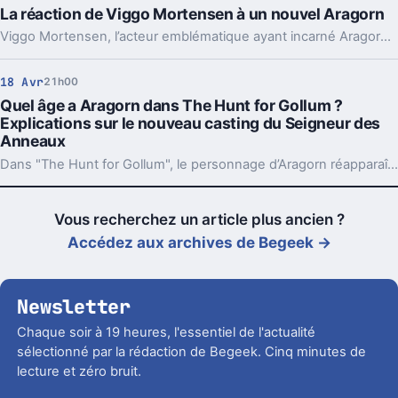
La réaction de Viggo Mortensen à un nouvel Aragorn
Viggo Mortensen, l’acteur emblématique ayant incarné Aragorn dans la trilogie Le Seigneur des Anneaux, s’exprime sur le choix d’un nouvel interprète pour ce rôle mythique dans The Hunt For Gollum.
18 Avr
21h00
Quel âge a Aragorn dans The Hunt for Gollum ?
Explications sur le nouveau casting du Seigneur des
Anneaux
Dans "The Hunt for Gollum", le personnage d’Aragorn réapparaît dans une période antérieure à "Le Seigneur des Anneaux". L’occasion de revenir sur l’âge du héros à ce moment-là et d’expliquer les raisons derrière son nouveau casting.
Vous recherchez un article plus ancien ?
Accédez aux archives de Begeek →
Newsletter
Chaque soir à 19 heures, l'essentiel de l'actualité
sélectionné par la rédaction de Begeek. Cinq minutes de
lecture et zéro bruit.