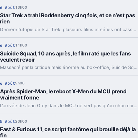
6 Août
13h00
Star Trek a trahi Roddenberry cinq fois, et ce n’est pas
rien
Derrière l’utopie de Star Trek, plusieurs films et séries ont cassé les règles de Gene Roddenberry. Et parfois, c’est justement ce qui les a rendus meilleurs.
6 Août
11h00
Suicide Squad, 10 ans après, le film raté que les fans
veulent revoir
Massacré par la critique mais énorme au box-office, Suicide Squad reste un cas d’école chez DC. Et l’appel au montage d’Ayer n’a jamais cessé.
6 Août
9h00
Après Spider-Man, le reboot X-Men du MCU prend
vraiment forme
L’arrivée de Jean Grey dans le MCU ne sert pas qu’au choc narratif. Elle dessine déjà l’âge, les thèmes et les menaces du futur film X-Men.
5 Août
23h00
Fast & Furious 11, ce script fantôme qui brouille déjà la
fin