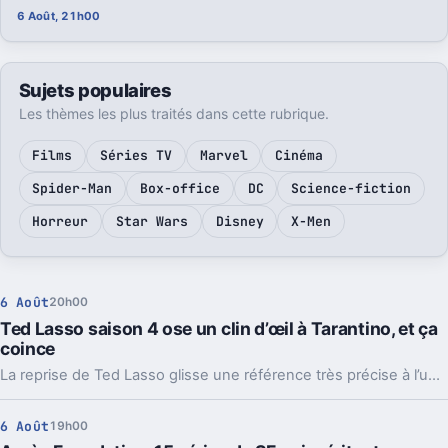
6 Août, 21h00
Sujets populaires
Les thèmes les plus traités dans cette rubrique.
Films
Séries TV
Marvel
Cinéma
Spider-Man
Box-office
DC
Science-fiction
Horreur
Star Wars
Disney
X-Men
6 Août
20h00
Ted Lasso saison 4 ose un clin d’œil à Tarantino, et ça
coince
La reprise de Ted Lasso glisse une référence très précise à l’univers de Quentin Tarantino. Le détail amuse, mais il crée surtout un vrai décalage.
6 Août
19h00