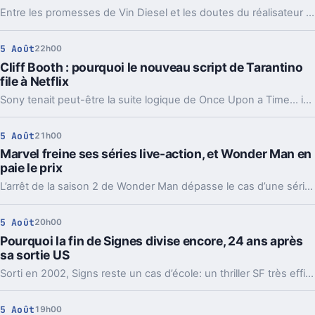
Entre les promesses de Vin Diesel et les doutes du réalisateur Louis Leterrier, la conclusion de la saga Fast & Furious paraît plus floue que prévu.
5 Août
22h00
Cliff Booth : pourquoi le nouveau script de Tarantino
file à Netflix
Sony tenait peut-être la suite logique de Once Upon a Time… in Hollywood. Mais un choix de Quentin Tarantino a déplacé le projet vers Netflix.
5 Août
21h00
Marvel freine ses séries live-action, et Wonder Man en
paie le prix
L’arrêt de la saison 2 de Wonder Man dépasse le cas d’une série. Marvel réduit la voilure sur Disney+ pour éviter d’user sa machine cinéma.
5 Août
20h00
Pourquoi la fin de Signes divise encore, 24 ans après
sa sortie US
Sorti en 2002, Signs reste un cas d’école: un thriller SF très efficace dont la révélation finale continue de diviser autour de M. Night Shyamalan.
5 Août
19h00