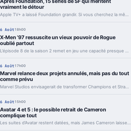
Après Foundation, 15 séries de SF qui méritent
vraiment le détour
Apple TV+ a laissé Foundation grandir. Si vous cherchez la même SF ambitieuse, voilà 15 séries qui prolongent ses idées, chacune à sa façon.
6 Août
18h00
X-Men ’97 ressuscite un vieux pouvoir de Rogue
oublié partout
L’épisode 8 de la saison 2 remet en jeu une capacité presque effacée des comics de Rogue. Et ce détail change la lecture de toute l’intrigue.
6 Août
17h00
Marvel relance deux projets annulés, mais pas du tout
comme prévu
Marvel Studios envisagerait de transformer Champions et Strange Academy en films. Un virage qui en dit long sur l’état de sa stratégie.
6 Août
15h00
Avatar 4 et 5 : le possible retrait de Cameron
complique tout
Les suites d’Avatar restent datées, mais James Cameron laisse entendre qu’il pourrait passer la main. Et là, l’équation change vraiment.