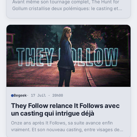
Avant même son tournage complet, The Hunt for
Gollum cristallise deux polémiques: le casting et
l’usage de l’IA. Et ce n’est pas anodin.
Begeek
· 17 Juil · 20h00
They Follow relance It Follows avec
un casting qui intrigue déjà
Onze ans après It Follows, sa suite avance enfin
vraiment. Et son nouveau casting, entre visages de
Marvel et de DC, attise déjà l’attente.