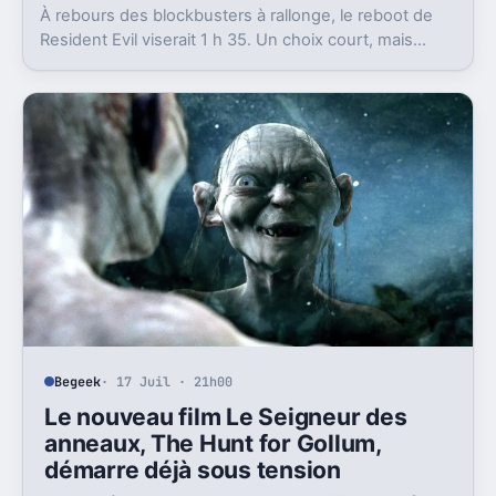
À rebours des blockbusters à rallonge, le reboot de
Resident Evil viserait 1 h 35. Un choix court, mais
cohérent avec la promesse de Zach Cregger.
Begeek
· 17 Juil · 21h00
Le nouveau film Le Seigneur des
anneaux, The Hunt for Gollum,
démarre déjà sous tension