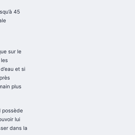
usqu’à 45
ale
ue sur le
 les
d’eau et si
après
main plus
il possède
uvoir lui
sser dans la