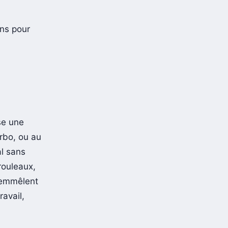
ons pour
se une
rbo, ou au
al sans
rouleaux,
’emmêlent
avail,