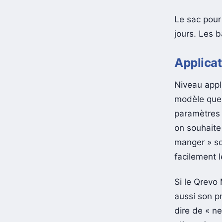
au maximum 
Le sac pour
jours. Les b
Applicat
Niveau appl
modèle que 
paramètres 
on souhaite 
manger » so
facilement l
Si le Qrevo
aussi son pr
dire de « ne