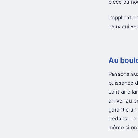
pièce où n
L’applicatio
ceux qui veu
Au boulo
Passons au
puissance d
contraire la
arriver au b
garantie un
dedans. La b
même si on 