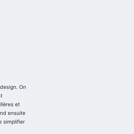
 design. On
t
llères et
end ensuite
 simplifier