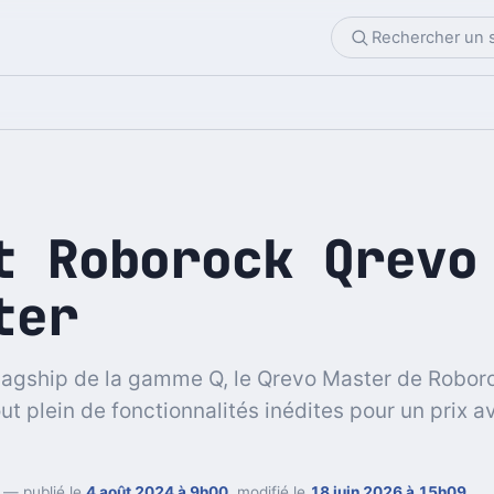
t Roborock Qrevo
ter
lagship de la gamme Q, le Qrevo Master de Robor
ut plein de fonctionnalités inédites pour un prix a
— publié le
4 août 2024 à 9h00
, modifié le
18 juin 2026 à 15h09