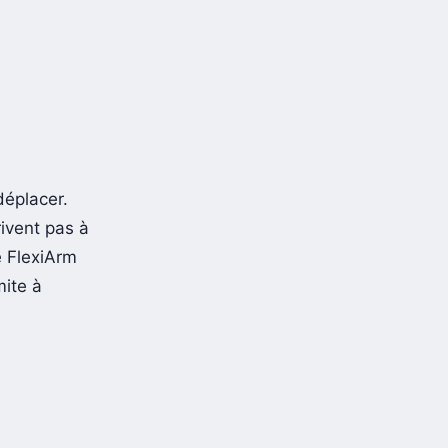
déplacer.
rivent pas à
e FlexiArm
mite à