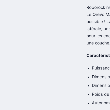
Roborock n’
Le Qrevo Ma
possible ! L
latérale, u
pour les end
une couche
Caractérist
Puissance
Dimensio
Dimension
Poids du 
Autonomi