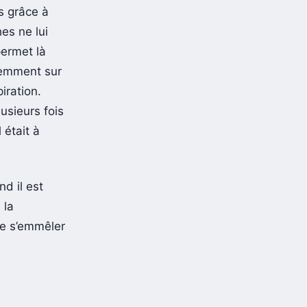
s grâce à
hes ne lui
permet là
demment sur
iration.
lusieurs fois
 était à
nd il est
 la
 de s’emmêler