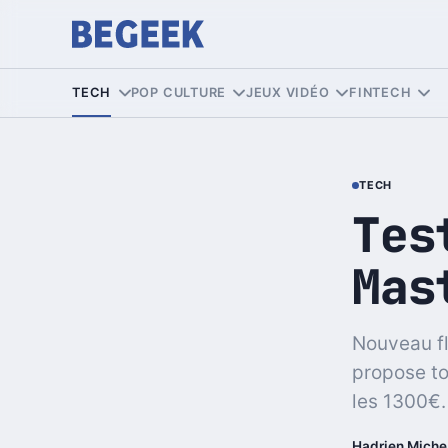
TECH
POP CULTURE
JEUX VIDÉO
FINTECH
TECH
Tes
Mas
Nouveau f
propose to
les 1300€.
Hadrien Miche