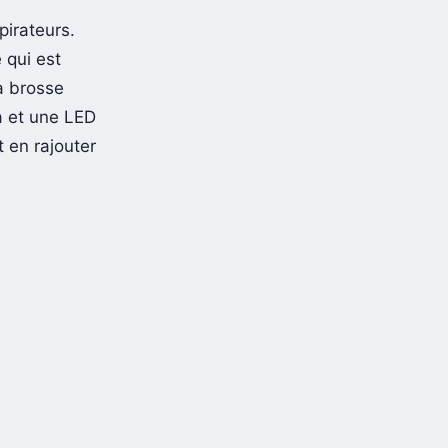
irateurs.
 qui est
la brosse
a et une LED
 en rajouter