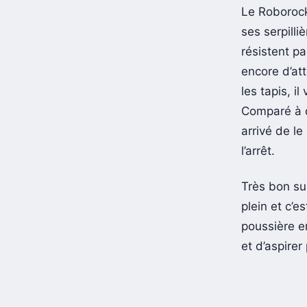
Le Roborock
ses serpilli
résistent pa
encore d’at
les tapis, i
Comparé à d’
arrivé de le
l’arrêt.
Très bon sur
plein et c’
poussière en
et d’aspire