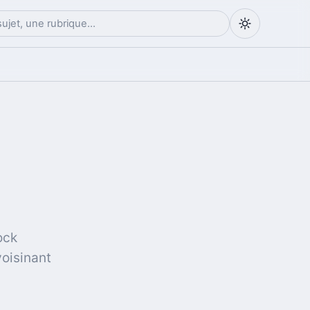
ock
voisinant