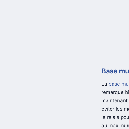
Base mul
La
base mul
remarque bi
maintenant 
éviter les 
le relais po