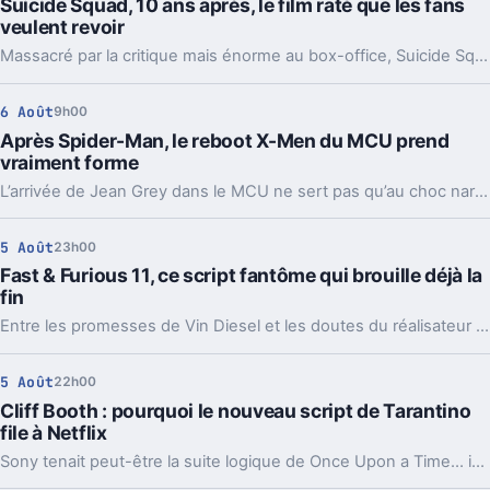
Suicide Squad, 10 ans après, le film raté que les fans
veulent revoir
Massacré par la critique mais énorme au box-office, Suicide Squad reste un cas d’école chez DC. Et l’appel au montage d’Ayer n’a jamais cessé.
6 Août
9h00
Après Spider-Man, le reboot X-Men du MCU prend
vraiment forme
L’arrivée de Jean Grey dans le MCU ne sert pas qu’au choc narratif. Elle dessine déjà l’âge, les thèmes et les menaces du futur film X-Men.
5 Août
23h00
Fast & Furious 11, ce script fantôme qui brouille déjà la
fin
Entre les promesses de Vin Diesel et les doutes du réalisateur Louis Leterrier, la conclusion de la saga Fast & Furious paraît plus floue que prévu.
5 Août
22h00
Cliff Booth : pourquoi le nouveau script de Tarantino
file à Netflix
Sony tenait peut-être la suite logique de Once Upon a Time… in Hollywood. Mais un choix de Quentin Tarantino a déplacé le projet vers Netflix.