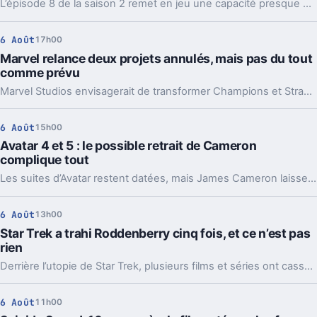
L’épisode 8 de la saison 2 remet en jeu une capacité presque effacée des comics de Rogue. Et ce détail change la lecture de toute l’intrigue.
6 Août
17h00
Marvel relance deux projets annulés, mais pas du tout
comme prévu
Marvel Studios envisagerait de transformer Champions et Strange Academy en films. Un virage qui en dit long sur l’état de sa stratégie.
6 Août
15h00
Avatar 4 et 5 : le possible retrait de Cameron
complique tout
Les suites d’Avatar restent datées, mais James Cameron laisse entendre qu’il pourrait passer la main. Et là, l’équation change vraiment.
6 Août
13h00
Star Trek a trahi Roddenberry cinq fois, et ce n’est pas
rien
Derrière l’utopie de Star Trek, plusieurs films et séries ont cassé les règles de Gene Roddenberry. Et parfois, c’est justement ce qui les a rendus meilleurs.
6 Août
11h00