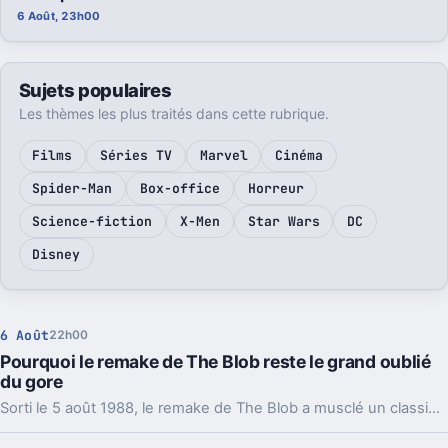
6 Août, 23h00
Sujets populaires
Les thèmes les plus traités dans cette rubrique.
Films
Séries TV
Marvel
Cinéma
Spider-Man
Box-office
Horreur
Science-fiction
X-Men
Star Wars
DC
Disney
6 Août
22h00
Pourquoi le remake de The Blob reste le grand oublié
du gore
Sorti le 5 août 1988, le remake de The Blob a musclé un classique des années 1950. Échec commercial à l’époque, il a pourtant laissé une vraie trace.