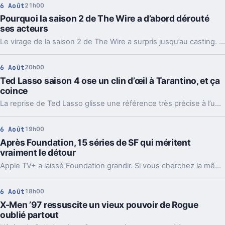
6 Août
21h00
Pourquoi la saison 2 de The Wire a d’abord dérouté
ses acteurs
Le virage de la saison 2 de The Wire a surpris jusqu’au casting. Avec le recul, ce choix raconte ce que la série voulait vraiment montrer.
6 Août
20h00
Ted Lasso saison 4 ose un clin d’œil à Tarantino, et ça
coince
La reprise de Ted Lasso glisse une référence très précise à l’univers de Quentin Tarantino. Le détail amuse, mais il crée surtout un vrai décalage.
6 Août
19h00
Après Foundation, 15 séries de SF qui méritent
vraiment le détour
Apple TV+ a laissé Foundation grandir. Si vous cherchez la même SF ambitieuse, voilà 15 séries qui prolongent ses idées, chacune à sa façon.
6 Août
18h00
X-Men ’97 ressuscite un vieux pouvoir de Rogue
oublié partout