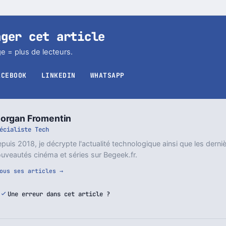
ager cet article
e = plus de lecteurs.
ACEBOOK
LINKEDIN
WHATSAPP
organ Fromentin
écialiste Tech
puis 2018, je décrypte l'actualité technologique ainsi que les derni
uveautés cinéma et séries sur Begeek.fr.
ous ses articles →
Une erreur dans cet article ?