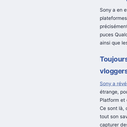
Sony a en e
plateformes 
précisément
puces Qualc
ainsi que l
Toujours
vlogger
Sony a révé
étrange, po
Platform et 
Ce sont là,
tout son sav
capturer des