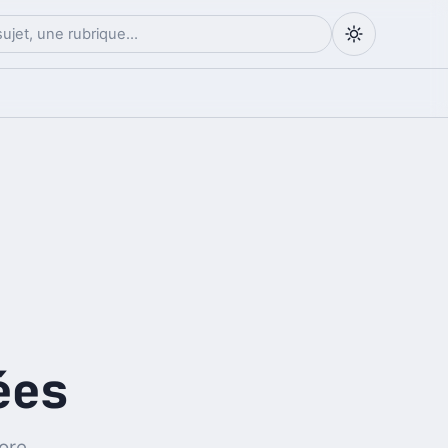
ées
ore