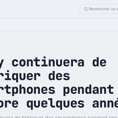
y continuera de
riquer des
rtphones pendant
ore quelques ann
inuera de fabriquer des smartphones pendant enc