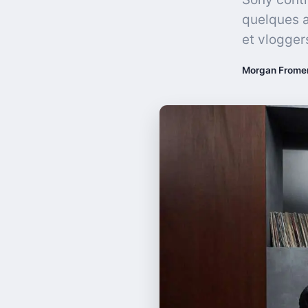
quelques a
et vlogger
Morgan Frome