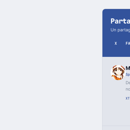
Part
Un partag
X
F
M
Sp
De
no
X
T