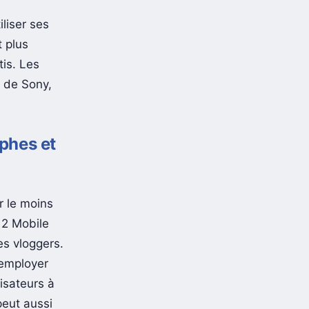
liser ses
t plus
tis. Les
 de Sony,
aphes et
r le moins
 2 Mobile
es vloggers.
’employer
lisateurs à
peut aussi