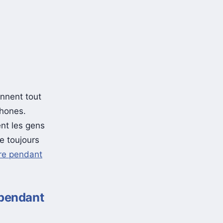
nnent tout
phones.
ent les gens
le toujours
ire pendant
 pendant