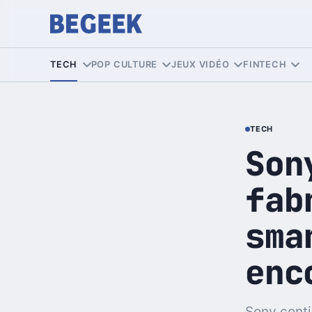
TECH
POP CULTURE
JEUX VIDÉO
FINTECH
TECH
Son
fab
sma
enc
Sony cont