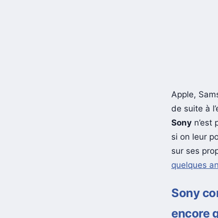
Apple, Sams
de suite à 
Sony
n’est 
si on leur p
sur ses prop
quelques a
Sony co
encore 