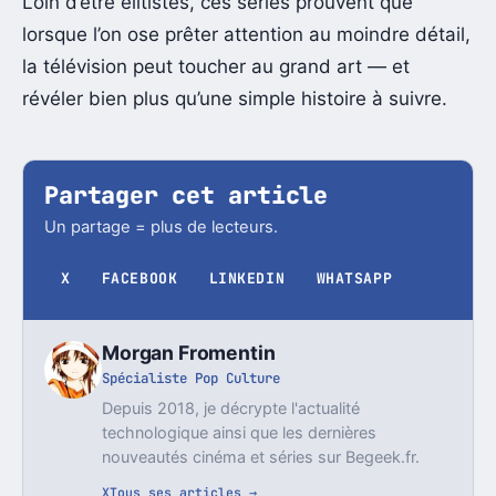
Loin d’être élitistes, ces séries prouvent que
lorsque l’on ose prêter attention au moindre détail,
la télévision peut toucher au grand art — et
révéler bien plus qu’une simple histoire à suivre.
Partager cet article
Un partage = plus de lecteurs.
X
FACEBOOK
LINKEDIN
WHATSAPP
Morgan Fromentin
Spécialiste Pop Culture
Depuis 2018, je décrypte l'actualité
technologique ainsi que les dernières
nouveautés cinéma et séries sur Begeek.fr.
X
Tous ses articles →