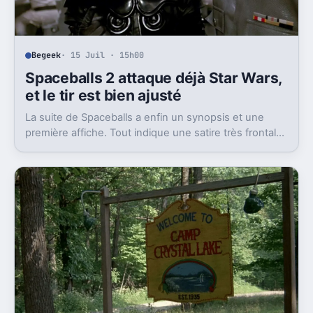
Begeek
· 15 Juil · 15h00
Spaceballs 2 attaque déjà Star Wars,
et le tir est bien ajusté
La suite de Spaceballs a enfin un synopsis et une
première affiche. Tout indique une satire très frontale
de Star Wars version Disney.