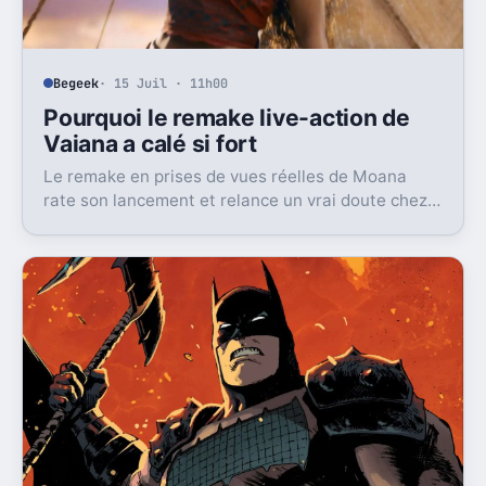
Begeek
· 15 Juil · 11h00
Pourquoi le remake live-action de
Vaiana a calé si fort
Le remake en prises de vues réelles de Moana
rate son lancement et relance un vrai doute chez
Disney sur une formule longtemps rentable.