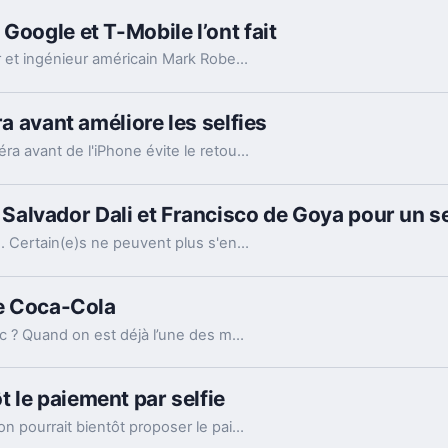
Google et T-Mobile l’ont fait
Avec l’aide de Google et T-Mobile, le youtubeur et ingénieur américain Mark Rober transforme l’espace en studio photo pour prendre des selfies.
ra avant améliore les selfies
Depuis iOS 14, l'option Mise en miroir de la caméra avant de l'iPhone évite le retournement de l'image et rend les selfies bien plus naturels et fidèles.
alvador Dali et Francisco de Goya pour un se
Le selfie est aujourd'hui bien plus qu'une mode. Certain(e)s ne peuvent plus s'en passer, allant parfois jusqu'à prendre des risques inconsidérés. D'autres n'ont tout simplement pas de chance !
le Coca-Cola
Comment continuer à attirer l’attention du public ? Quand on est déjà l’une des marque les plus connues sur la planète, que les 3/4 de l’humanité à déjà testé une de vos boissons ? Coca-Cola tente sa chance avec la bouteille à selfies.
 le paiement par selfie
Afin de sécuriser les achats sur son site, Amazon pourrait bientôt proposer le paiement par selfie. Le géant du e-commerce vient de déposer un brevet dans ce sens.