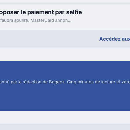
poser le paiement par selfie
A l’avenir, avant d'effectuer un achat en ligne, il faudra sourire. MasterCard annonce en effet des paiements à l'aide de selfies grâce à la reconnaissance faciale qui permet de s'assurer de l'identité de la personne et donc du titulaire du compte.
Accédez aux
tionné par la rédaction de Begeek. Cinq minutes de lecture et zéro