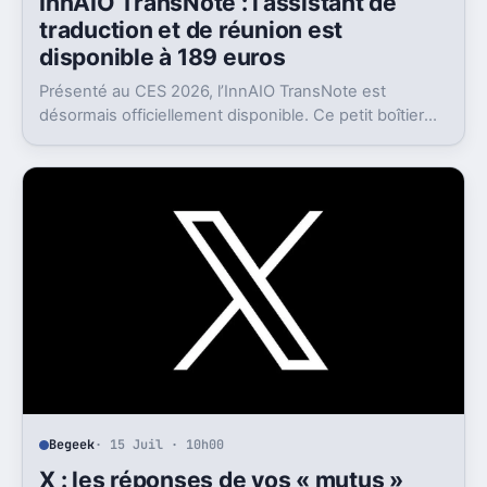
InnAIO TransNote : l’assistant de
traduction et de réunion est
disponible à 189 euros
Présenté au CES 2026, l’InnAIO TransNote est
désormais officiellement disponible. Ce petit boîtier
de 40 grammes combine traduction en temps réel,
enregistrement autonome, transcription et génération
de comptes rendus par intelligence artificielle.
Begeek
· 15 Juil · 10h00
X : les réponses de vos « mutus »