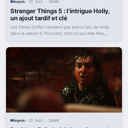
Begeek
· 17 Juil · 23h00
Stranger Things 5 : l’intrigue Holly,
un ajout tardif et clé
Les frères Duffer n’avaient pas prévu l’arc de Holly
dans la saison 5. Pourtant, c’est lui qui relie Max,
Vecna et la dernière scène.
Begeek
· 17 Juil · 22h00