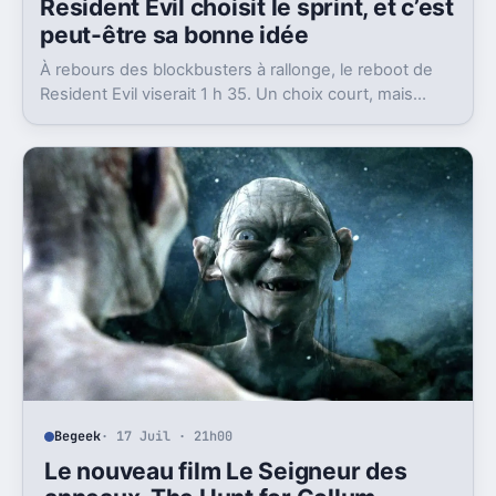
Resident Evil choisit le sprint, et c’est
peut-être sa bonne idée
À rebours des blockbusters à rallonge, le reboot de
Resident Evil viserait 1 h 35. Un choix court, mais
cohérent avec la promesse de Zach Cregger.
Begeek
· 17 Juil · 21h00
Le nouveau film Le Seigneur des