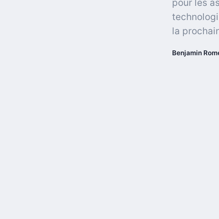
pour les as
technologi
la prochai
Benjamin Rom