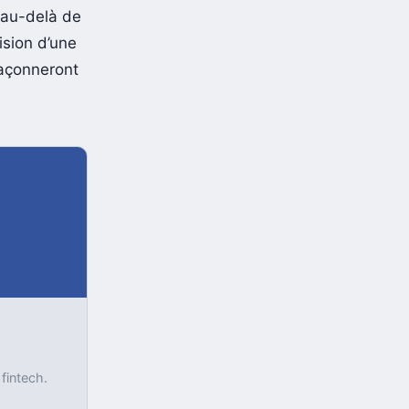
ront
t au-delà de
ision d’une
façonneront