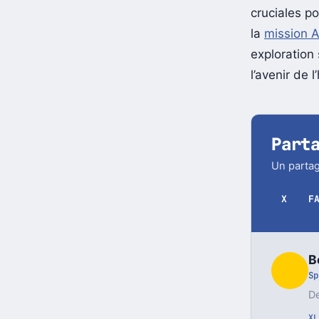
Axiom montre
cruciales po
la
mission Ar
exploration
l’avenir de 
Part
Un partag
X
F
B
Sp