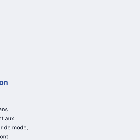
ion
ans
nt aux
eur de mode,