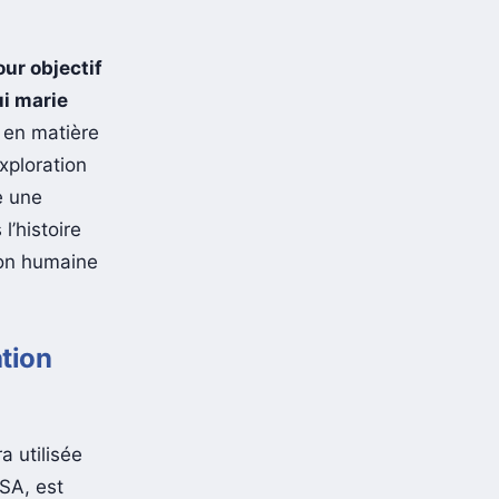
ur objectif
i marie
 en matière
xploration
e une
l’histoire
tion humaine
ation
a utilisée
SA, est