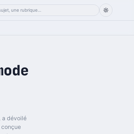
mode
 a dévoilé
t conçue