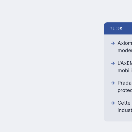
TL;DR
Axiom
moder
L’AxEM
mobili
Prada 
protec
Cette
indust