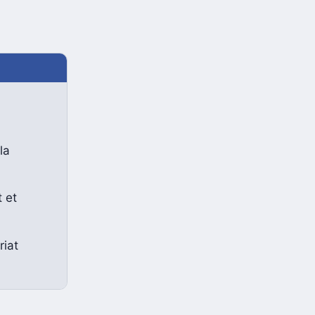
la
 et
riat