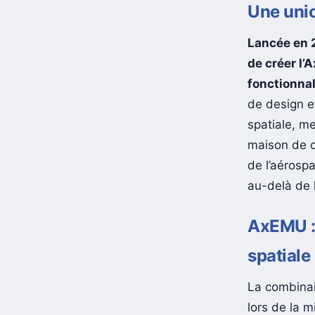
Une unio
Lancée en 2
de créer l
fonctionnal
de design e
spatiale, m
maison de c
de l’aérospa
au-delà de l
AxEMU : 
spatiale
La combinai
lors de la m