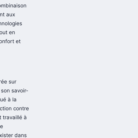
combinaison
ant aux
hnologies
tout en
onfort et
rée sur
 son savoir-
ué à la
ction contre
travaillé à
ne
xister dans