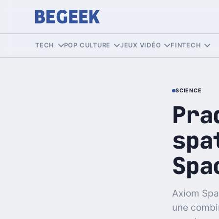
TECH
POP CULTURE
JEUX VIDÉO
FINTECH
SCIENCE
Pra
spa
Spa
Axiom Spac
une combin