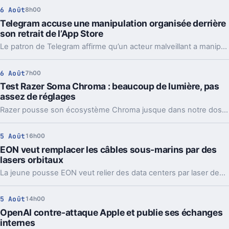
6 Août
8h00
Telegram accuse une manipulation organisée derrière
son retrait de l’App Store
Le patron de Telegram affirme qu’un acteur malveillant a manipulé les signalements pour faire retirer l’app par Apple. Un précédent qui inquiète vraiment.
6 Août
7h00
Test Razer Soma Chroma : beaucoup de lumière, pas
assez de réglages
Razer pousse son écosystème Chroma jusque dans notre dos avec la Soma Chroma, une chaise gaming bardée de RGB et proposée à 529,99 euros. Spectaculaire dans un setup, confortable au quotidien, elle nous laisse pourtant un sentiment mitigé face à une ergonomie étonnamment peu personnalisable à ce niveau de prix.
5 Août
16h00
EON veut remplacer les câbles sous-marins par des
lasers orbitaux
La jeune pousse EON veut relier des data centers par laser depuis l’orbite. Une idée très ambitieuse, portée par l’explosion des besoins en IA.
5 Août
14h00
OpenAI contre-attaque Apple et publie ses échanges
internes