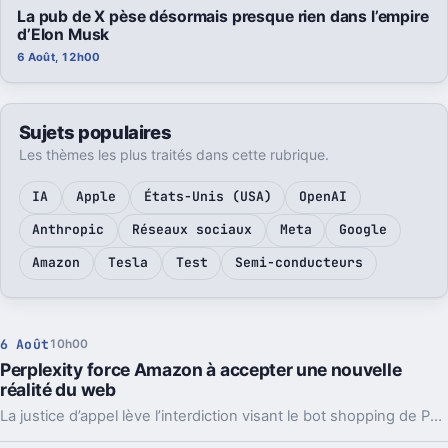
La pub de X pèse désormais presque rien dans l’empire
d’Elon Musk
6 Août, 12h00
Sujets populaires
Les thèmes les plus traités dans cette rubrique.
IA
Apple
États-Unis (USA)
OpenAI
Anthropic
Réseaux sociaux
Meta
Google
Amazon
Tesla
Test
Semi-conducteurs
6 Août
10h00
Perplexity force Amazon à accepter une nouvelle
réalité du web
La justice d’appel lève l’interdiction visant le bot shopping de Perplexity sur Amazon. Une victoire nette, mais loin d’être la fin du match.