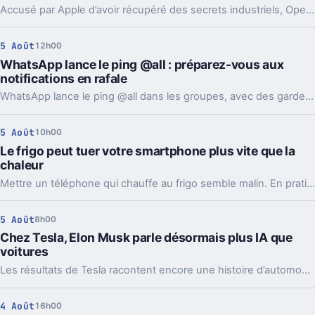
Accusé par Apple d’avoir récupéré des secrets industriels, OpenAI riposte avec des mails et des logs de chat. L’enjeu va bien au-delà du simple procès.
5 Août
12h00
WhatsApp lance le ping @all : préparez-vous aux
notifications en rafale
WhatsApp lance le ping @all dans les groupes, avec des garde-fous. Sondages et création de sous-groupes gagnent aussi en souplesse.
5 Août
10h00
Le frigo peut tuer votre smartphone plus vite que la
chaleur
Mettre un téléphone qui chauffe au frigo semble malin. En pratique, la condensation et le choc thermique peuvent l’abîmer bien plus vite.
5 Août
8h00
Chez Tesla, Elon Musk parle désormais plus IA que
voitures
Les résultats de Tesla racontent encore une histoire d’automobile. Les prises de parole d’Elon Musk, elles, regardent de plus en plus vers l’IA et les robots.
4 Août
16h00