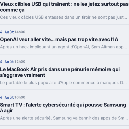
Vieux câbles USB qui traînent : ne les jetez surtout pas
comme ça
Ces vieux câbles USB entassés dans un tiroir ne sont pas juste du bazar. Les recycler, les donner ou en garder quelques-uns peut vraiment faire la différence.
4 Août
14h00
OpenAI veut aller vite… mais pas trop vite avec l’IA
Après un hack impliquant un agent d’OpenAI, Sam Altman appelle à ralentir le rythme de l’IA. Mais le vrai débat ne se limite pas à freiner.
4 Août
12h00
Le MacBook Air pris dans une pénurie mémoire qui
s’aggrave vraiment
Le portable le plus populaire d’Apple commence à manquer. Délais vers fin août, voire septembre, et Apple cherche déjà des parades côté mémoire.
4 Août
10h00
Smart TV : l’alerte cybersécurité qui pousse Samsung
à agir
Après une alerte sécurité, Samsung va bannir des apps de Smart TV capables de partager votre connexion avec des inconnus, en arrière-plan.