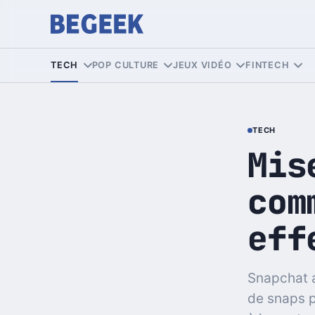
TECH
POP CULTURE
JEUX VIDÉO
FINTECH
TECH
Mis
com
eff
Snapchat a
de snaps p