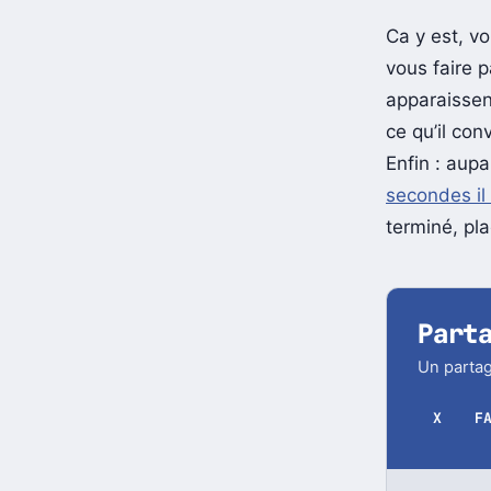
La fonct
Ca y est, v
vous faire 
apparaisse
ce qu’il con
Enfin : aupa
secondes il
terminé, pla
Part
Un partag
X
F