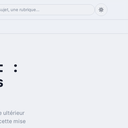
t :
s
 ultérieur
cette mise