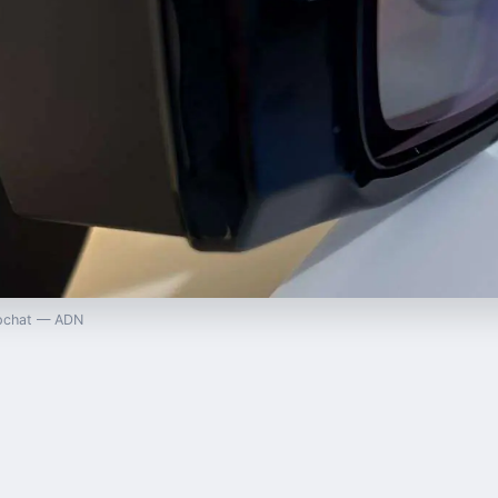
napchat — ADN