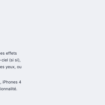
les effets
ciel (si si),
les yeux, ou
n, iPhones 4
ionnalité.