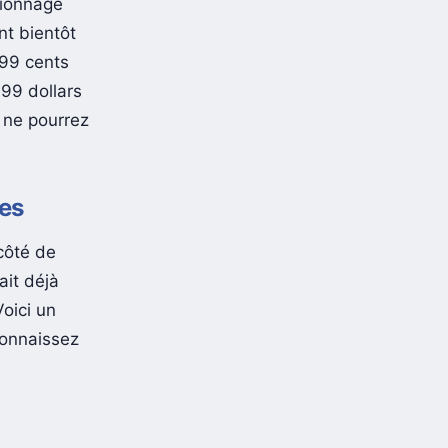
sionnage
nt bientôt
 99 cents
.99 dollars
 ne pourrez
ies
côté de
ait déjà
Voici un
connaissez