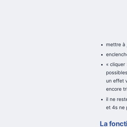
mettre à 
enclenche
« cliquer
possibles
un effet v
encore tr
il ne res
et 4s ne 