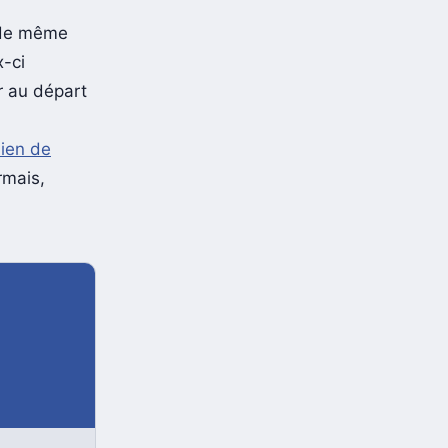
t de même
x-ci
r au départ
ien de
rmais,