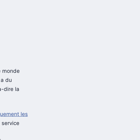
e monde
 a du
-dire la
quement les
 service