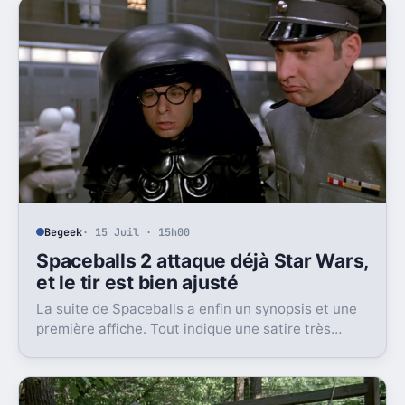
Begeek
· 15 Juil · 15h00
Spaceballs 2 attaque déjà Star Wars,
et le tir est bien ajusté
La suite de Spaceballs a enfin un synopsis et une
première affiche. Tout indique une satire très
frontale de Star Wars version Disney.