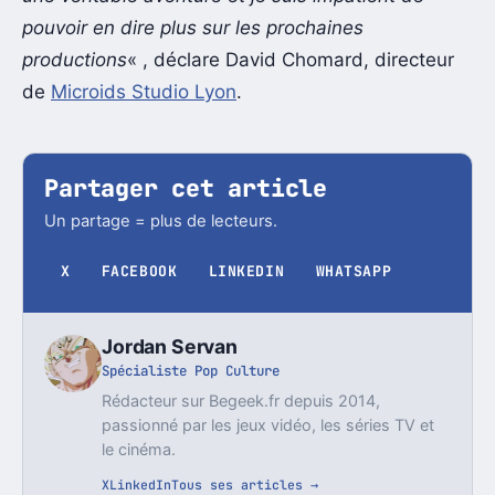
pouvoir en dire plus sur les prochaines
productions
« , déclare David Chomard, directeur
de
Microids Studio Lyon
.
Partager cet article
Un partage = plus de lecteurs.
X
FACEBOOK
LINKEDIN
WHATSAPP
Jordan Servan
Spécialiste Pop Culture
Rédacteur sur Begeek.fr depuis 2014,
passionné par les jeux vidéo, les séries TV et
le cinéma.
X
LinkedIn
Tous ses articles →