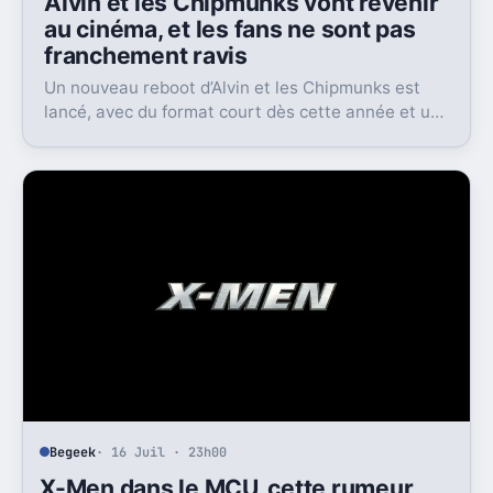
Alvin et les Chipmunks vont revenir
au cinéma, et les fans ne sont pas
franchement ravis
Un nouveau reboot d’Alvin et les Chipmunks est
lancé, avec du format court dès cette année et un
film en 2028. Le problème, c’est la réaction très
froide du public.
Begeek
· 16 Juil · 23h00
X-Men dans le MCU, cette rumeur