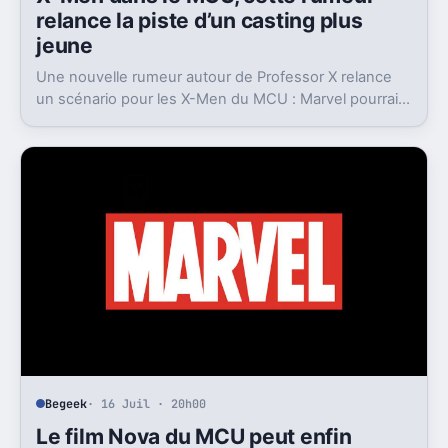
relance la piste d’un casting plus
jeune
Une nouvelle rumeur autour de Professor X relance
un scénario pour les X-Men du MCU : Marvel pourrait
miser sur une équipe bien plus jeune que prévu.
Begeek
· 16 Juil · 20h00
Le film Nova du MCU peut enfin