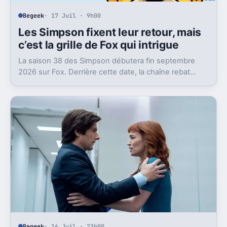
Begeek
· 17 Juil · 9h00
Les Simpson fixent leur retour, mais
c’est la grille de Fox qui intrigue
La saison 38 des Simpson débutera fin septembre
2026 sur Fox. Derrière cette date, la chaîne rebat
aussi son bloc du dimanche soir.
Begeek
· 16 Juil · 23h00