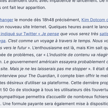
utes attendent donc avec impatience le lancement. De 
 ont fait leur apparition.
changer
le monde dès 18h48 précisément,
Kim Dotcom o
on nouveau site Internet. Quelques heures avant le lanc
 indiqué sur Twitter «
Je pense
que vous serez très
sati
ega
. C’est comme un voyage à travers le temps. Nous v
vers le futur
». L’enthousiasme est là, mais Kim sait qu
mée de problèmes, car «
L’industrie de contenu va réagi
n. Le gouvernement américain essayera probablement d
site. Mais je ne les laisserais pas me stopper
». Il était
 interview pour
The Guardian
, il compte bien offrir le mei
tes désireux d’utiliser sa plateforme. Cette dernière pr
 50 Go de stockage à tous les utilisateurs dès l’ouvertu
 sympathique permettra d’accueillir de nombreux fichiers
 Une formule payante sera également mise à dispositio