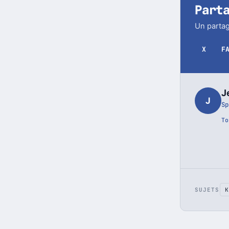
Part
Un partag
X
F
J
J
Sp
To
SUJETS
K