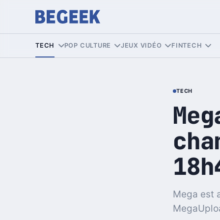
TECH
POP CULTURE
JEUX VIDÉO
FINTECH
TECH
Meg
cha
18h
Mega est a
MegaUploa