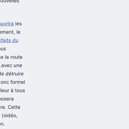
nouvelles
uvrira
les
ement, le
sfaits du
ous
e la route
r avec une
e détruire
 donc formel
lleur à tous
oposera
re. Cette
 (vidéo,
n.