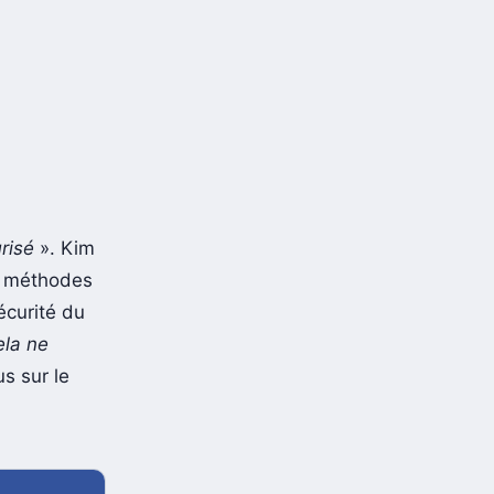
risé
». Kim
s méthodes
écurité du
ela ne
s sur le