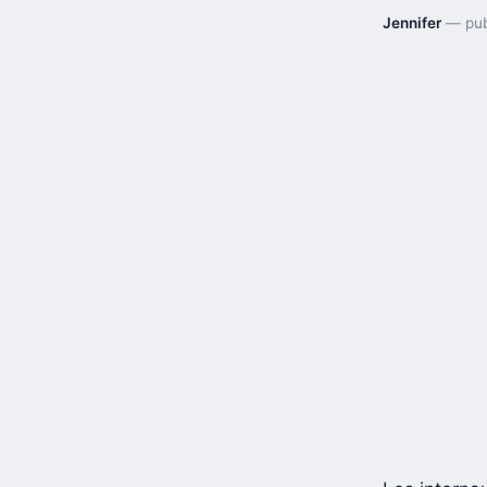
Jennifer
— pub