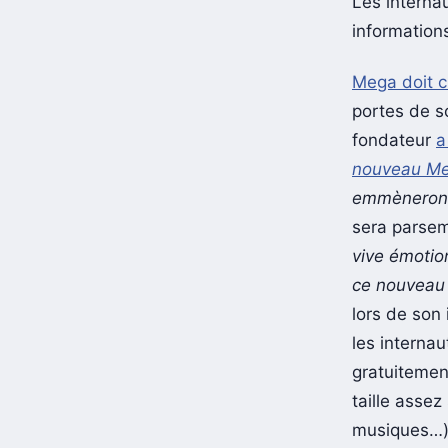
Les interna
informations
Mega doit 
portes de s
fondateur
a
nouveau M
emmènerons 
sera parse
vive émotio
ce nouveau 
lors de son
les internau
gratuitement
taille assez
musiques…).