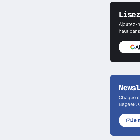
Lise
Ajoutez-n
haut dans 
A
News
Chaque soi
Begeek. C
Je 