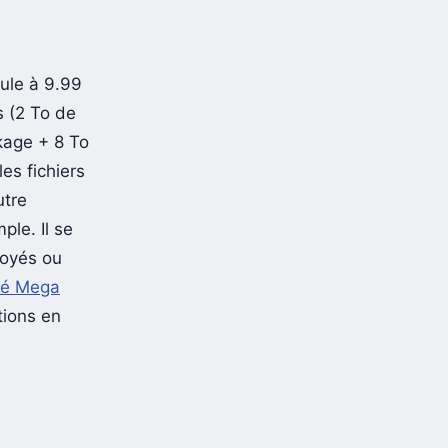
mule à 9.99
 (2 To de
kage + 8 To
es fichiers
utre
le. Il se
voyés ou
té Mega
tions en