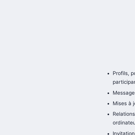
Profils, 
participa
Messages
Mises à j
Relation
ordinate
Invitatio