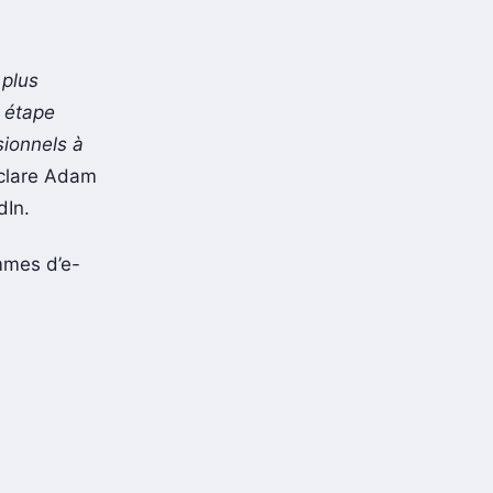
 plus
e étape
sionnels à
éclare Adam
dIn.
mmes d’e-