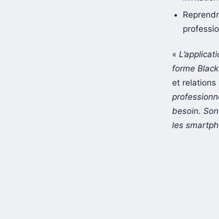
Reprendr
professio
«
L’applicat
forme Black
et relations
professionne
besoin. Son
les smartpho