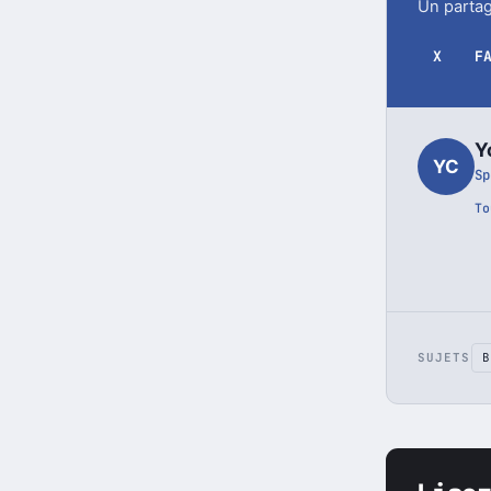
Un partag
X
F
Y
YC
Sp
To
SUJETS
B