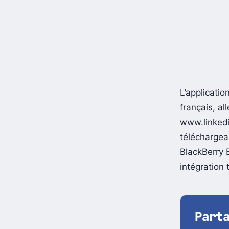
L’applicatio
français, al
www.linkedi
téléchargea
BlackBerry B
intégration 
Part