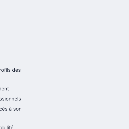
ofils des
ment
essionnels
ccès à son
bilité