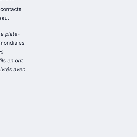
 contacts
eau.
re plate-
s mondiales
es
ils en ont
ivrés avec