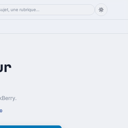
ur
kBerry.
50