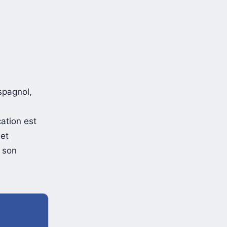
spagnol,
cation est
 et
s son