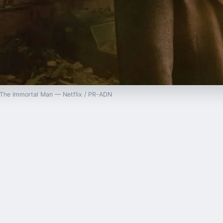
s: The Immortal Man — Netflix / PR-ADN