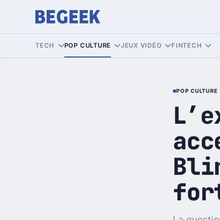
TECH
POP CULTURE
JEUX VIDÉO
FINTECH
POP CULTURE
L’e
acc
Bli
for
La questio