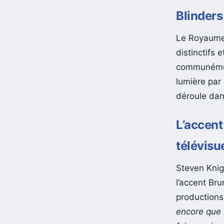
Blinders
Le Royaume-U
distinctifs
communément
lumière par 
déroule dan
L’accent
télévisu
Steven Knigh
l’accent Bru
productions
encore que 