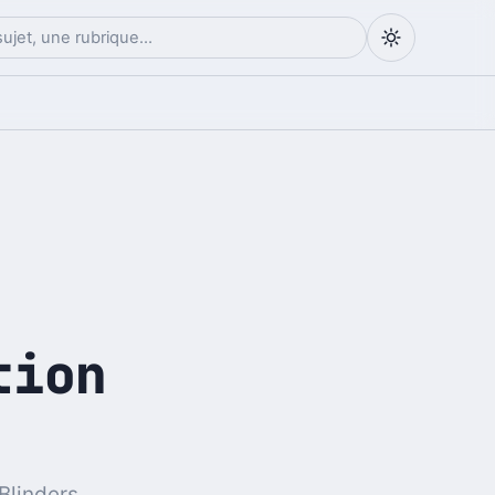
tion
Blinders