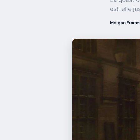
est-elle j
Morgan Frome