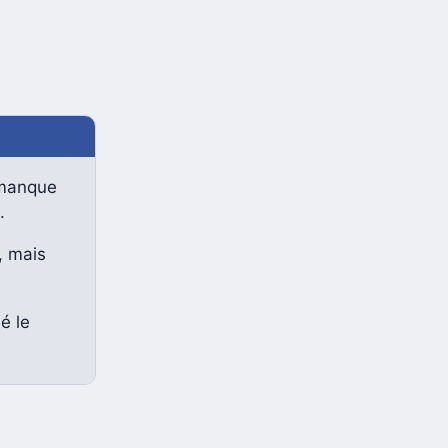
 manque
.
, mais
é le