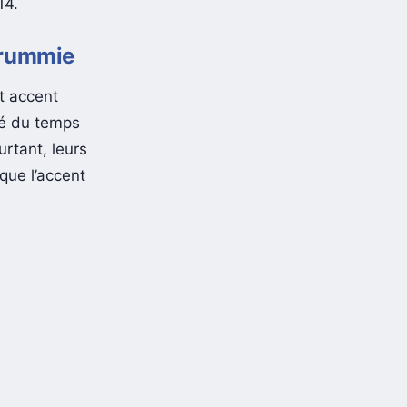
14.
 Brummie
et accent
sé du temps
rtant, leurs
 que l’accent