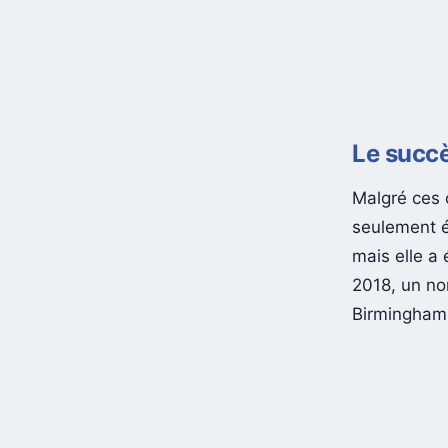
Le succè
Malgré ces 
seulement é
mais elle a 
2018, un nom
Birmingham, 