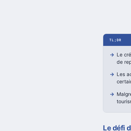
TL;DR
Le cré
de rep
Les ac
certai
Malgré
touri
Le défi 