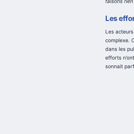
faisons rie
Les effo
Les acteurs 
complexe. Ci
dans les pu
efforts n’on
sonnait par