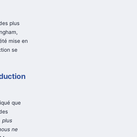
des plus
mingham,
été mise en
ction se
oduction
liqué que
 des
, plus
 nous ne