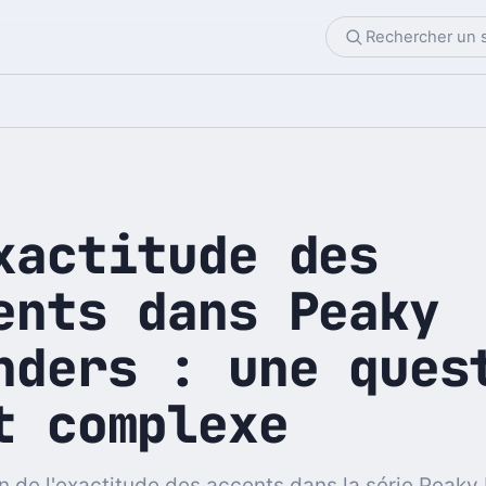
xactitude des
ents dans Peaky
nders : une ques
t complexe
n de l'exactitude des accents dans la série Peaky 