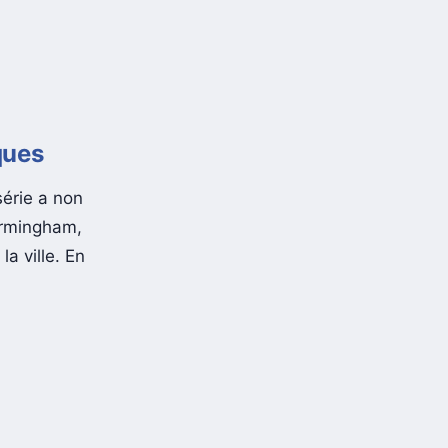
ques
série a non
irmingham,
a ville. En