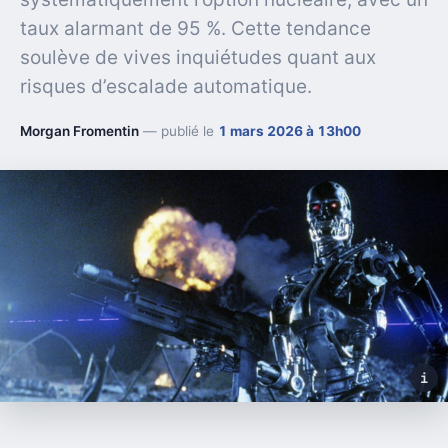
taux alarmant de 95 %. Cette tendance
soulève de vives inquiétudes quant aux
risques d’escalade automatique.
Morgan Fromentin
— publié le
1 mars 2026 à 13h00
i