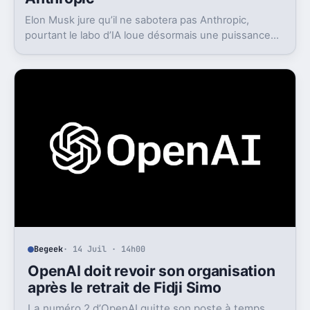
Elon Musk jure qu’il ne sabotera pas Anthropic,
pourtant le labo d’IA loue désormais une puissance
énorme à un concurrent direct.
Begeek
· 14 Juil · 14h00
OpenAI doit revoir son organisation
après le retrait de Fidji Simo
La numéro 2 d’OpenAI quitte son poste à temps