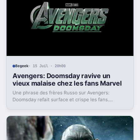
Begeek
· 15 Juil · 20h00
Avengers: Doomsday ravive un
vieux malaise chez les fans Marvel
Une phrase des frères Russo sur Avengers:
Doomsday refait surface et crispe les fans.
Derrière la polémique, c’est la stratégie de Marvel
qui est visée.