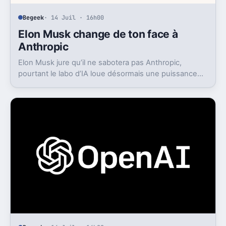
Begeek
· 14 Juil · 16h00
Elon Musk change de ton face à
Anthropic
Elon Musk jure qu’il ne sabotera pas Anthropic,
pourtant le labo d’IA loue désormais une puissance
énorme à un concurrent direct.