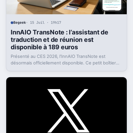
Begeek
· 15 Juil · 19h17
InnAIO TransNote : l’assistant de
traduction et de réunion est
disponible à 189 euros
Présenté au CES 2026, l’InnAIO TransNote est
désormais officiellement disponible. Ce petit boîtier
de 40 grammes combine traduction en temps réel,
enregistrement autonome, transcription et génération
de comptes rendus par intelligence artificielle.