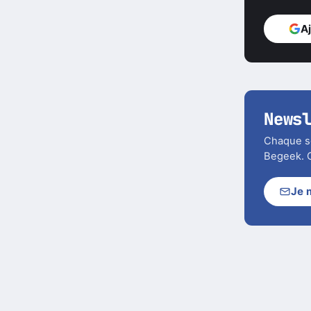
A
News
Chaque soi
Begeek. C
Je 