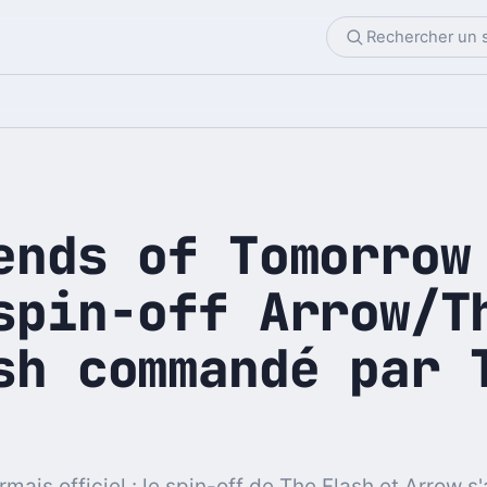
ends of Tomorrow
spin-off Arrow/T
sh commandé par 
mais officiel : le spin-off de The Flash et Arrow s