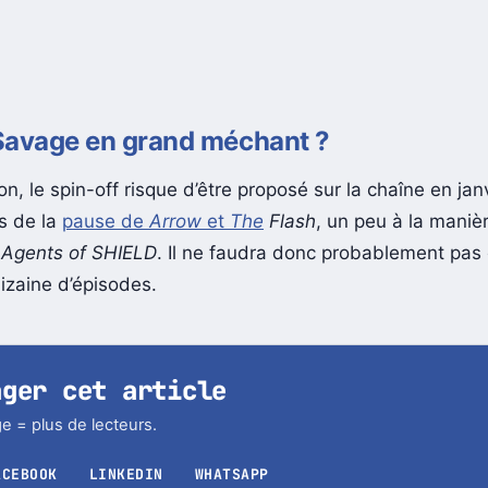
Savage en grand méchant ?
on, le spin-off risque d’être proposé sur la chaîne en jan
rs de la
pause de
Arrow
et
The
Flash
, un peu à la mani
r
Agents of SHIELD
. Il ne faudra donc probablement pas
izaine d’épisodes.
ager cet article
e = plus de lecteurs.
ACEBOOK
LINKEDIN
WHATSAPP