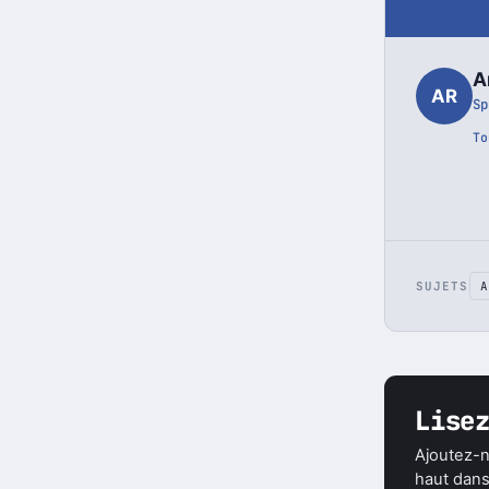
A
AR
Sp
To
SUJETS
A
Lise
Ajoutez-n
haut dans 