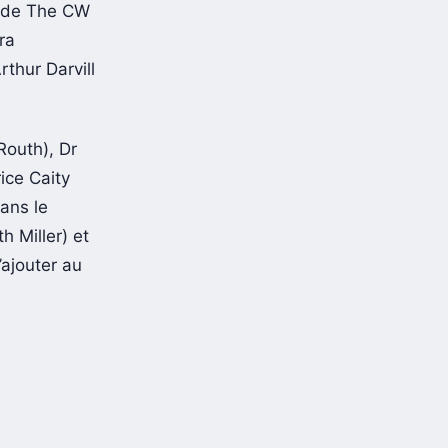
és de The CW
ra
thur Darvill
Routh), Dr
ice Caity
ans le
 Miller) et
ajouter au