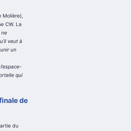
 Molière),
he CW. La
 ne
’il veut à
éunir un
 l’espace-
rtelle qui
finale de
partie du