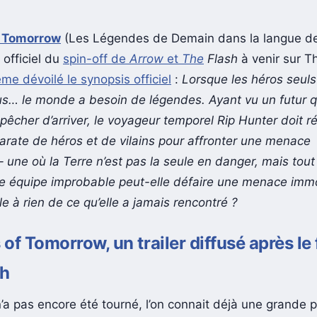
 Tomorrow
(Les Légendes de Demain dans la langue de
 officiel du
spin-off de
Arrow
et
The
Flash
à venir sur T
me dévoilé le synopsis officiel
:
Lorsque les héros seuls
lus… le monde a besoin de légendes. Ayant vu un futur qu
pêcher d’arriver, le voyageur temporel Rip Hunter doit r
arate de héros et de vilains pour affronter une menace
– une où la Terre n’est pas la seule en danger, mais tout
e équipe improbable peut-elle défaire une menace immo
 à rien de ce qu’elle a jamais rencontré ?
of Tomorrow, un trailer diffusé après le 
sh
 n’a pas encore été tourné, l’on connait déjà une grande 