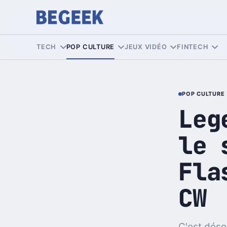
TECH
POP CULTURE
JEUX VIDÉO
FINTECH
POP CULTURE
Leg
le 
Fla
CW
C'est désor