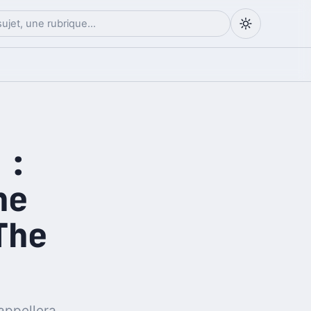
 :
he
The
'appellera