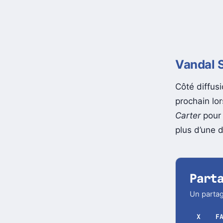
Vandal 
Côté diffusi
prochain lo
Carter
pou
plus d’une d
Part
Un partag
X
F