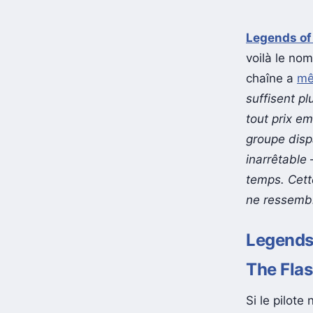
Legends of
voilà le nom
chaîne a
mê
suffisent p
tout prix em
groupe disp
inarrêtable 
temps. Cett
ne ressemble
Legends 
The Fla
Si le pilote