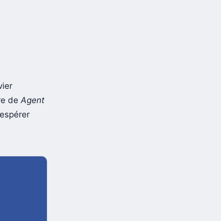
vier
ère de
Agent
 espérer