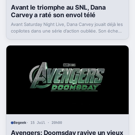
Avant le triomphe au SNL, Dana
Carvey a raté son envol télé
Avant Saturday Night Live, Dana Carvey jouait déjà les
copilotes dans une série d’action oubliée. Son échec
raconte aussi la télé des années 1980.
Begeek
· 15 Juil · 20h00
Avengers: Doomsday ravive un vieux