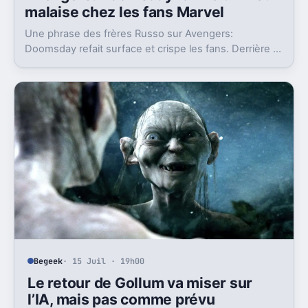
malaise chez les fans Marvel
Une phrase des frères Russo sur Avengers:
Doomsday refait surface et crispe les fans. Derrière la
polémique, c’est la stratégie de Marvel qui est visée.
Begeek
· 15 Juil · 19h00
Le retour de Gollum va miser sur
l’IA, mais pas comme prévu