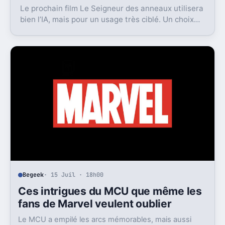
Le prochain film Le Seigneur des anneaux utilisera
bien l’IA, mais pour un usage très ciblé. Un choix
qui dit beaucoup de son ambition visuelle.
Begeek
· 15 Juil · 18h00
Ces intrigues du MCU que même les
fans de Marvel veulent oublier
Le MCU a empilé les arcs mémorables, mais aussi