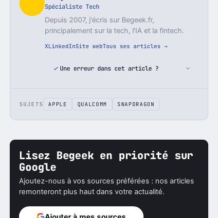
Spécialiste Tech
Depuis 2007, j'écris sur Begeek.fr,
principalement sur la tech, l'IA et la fintech.
X
LinkedIn
Site web
Tous ses articles →
Une erreur dans cet article ?
SUJETS
APPLE
QUALCOMM
SNAPDRAGON
Lisez Begeek en priorité sur
Google
Ajoutez-nous à vos sources préférées : nos articles
remonteront plus haut dans votre actualité.
Ajouter à mes sources