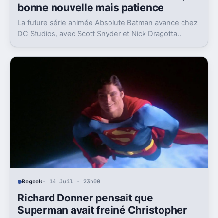
bonne nouvelle mais patience
La future série animée Absolute Batman avance chez
DC Studios, avec Scott Snyder et Nick Dragotta
impliqués. Mais la sortie n’est clairement pas pour
demain.
Begeek
· 14 Juil · 23h00
Richard Donner pensait que
Superman avait freiné Christopher