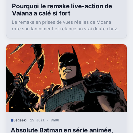
Pourquoi le remake live-action de
Vaiana a calé si fort
Le remake en prises de vues réelles de Moana
rate son lancement et relance un vrai doute chez
Disney sur une formule longtemps rentable.
Begeek
· 15 Juil · 9h00
Absolute Batman en série animée,