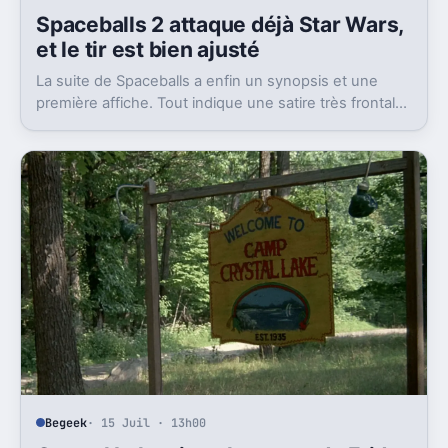
Spaceballs 2 attaque déjà Star Wars,
et le tir est bien ajusté
La suite de Spaceballs a enfin un synopsis et une
première affiche. Tout indique une satire très frontale
de Star Wars version Disney.
Begeek
· 15 Juil · 13h00