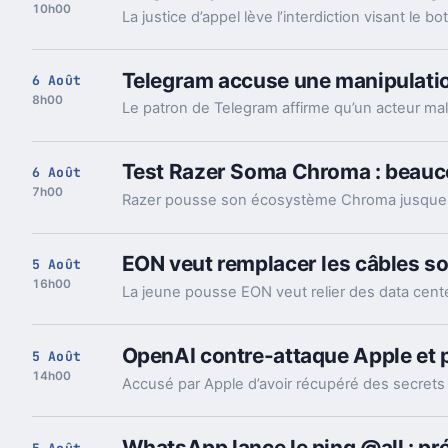
10h00
Telegram accuse une manipulation
6 Août
8h00
Test Razer Soma Chroma : beauco
6 Août
7h00
EON veut remplacer les câbles so
5 Août
16h00
OpenAI contre-attaque Apple et 
5 Août
14h00
WhatsApp lance le ping @all : pr