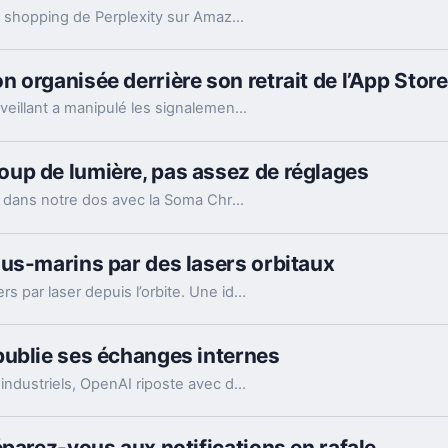
La justice d’appel lève l’interdiction visant le bot shopping de Perplexity sur Amazon. Une victoire nette, mais loin d’être la fin du match.
 organisée derrière son retrait de l’App Store
Le patron de Telegram affirme qu’un acteur malveillant a manipulé les signalements pour faire retirer l’app par Apple. Un précédent qui inquiète vraiment.
up de lumière, pas assez de réglages
Razer pousse son écosystème Chroma jusque dans notre dos avec la Soma Chroma, une chaise gaming bardée de RGB et proposée à 529,99 euros. Spectaculaire dans un setup, confortable au quotidien, elle nous laisse pourtant un sentiment mitigé face à une ergonomie étonnamment peu personnalisable à ce niveau de prix.
us-marins par des lasers orbitaux
La jeune pousse EON veut relier des data centers par laser depuis l’orbite. Une idée très ambitieuse, portée par l’explosion des besoins en IA.
publie ses échanges internes
Accusé par Apple d’avoir récupéré des secrets industriels, OpenAI riposte avec des mails et des logs de chat. L’enjeu va bien au-delà du simple procès.
éparez-vous aux notifications en rafale