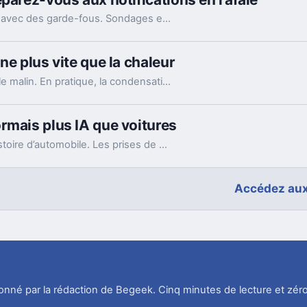
WhatsApp lance le ping @all dans les groupes, avec des garde-fous. Sondages et création de sous-groupes gagnent aussi en souplesse.
ne plus vite que la chaleur
Mettre un téléphone qui chauffe au frigo semble malin. En pratique, la condensation et le choc thermique peuvent l’abîmer bien plus vite.
rmais plus IA que voitures
Les résultats de Tesla racontent encore une histoire d’automobile. Les prises de parole d’Elon Musk, elles, regardent de plus en plus vers l’IA et les robots.
Accédez aux
tionné par la rédaction de Begeek. Cinq minutes de lecture et zéro