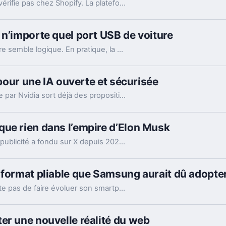
Le marchandage annoncé autour de l’IA ne se vérifie pas chez Shopify. La plateforme dit voir tripler le trafic et les commandes venus des assistants.
 n’importe quel port USB de voiture
Brancher son laptop sur le port USB de la voiture semble logique. En pratique, la puissance manque souvent, sauf rares exceptions bien identifiées.
 pour une IA ouverte et sécurisée
Une semaine après sa création, l’alliance menée par Nvidia sort déjà des propositions concrètes pour sécuriser l’IA ouverte. Et ce timing compte.
ue rien dans l’empire d’Elon Musk
Les nouveaux chiffres montrent à quel point la publicité a fondu sur X depuis 2022. Et même en légère hausse sur un trimestre, elle pèse peu dans l’ensemble.
 format pliable que Samsung aurait dû adopter
Avec le Galaxy Z Fold8, Samsung ne se contente pas de faire évoluer son smartphone pliable : il change complètement sa philosophie avec un appareil plus court, plus large et étonnamment compact. Un choix qui fonctionne particulièrement bien au quotidien, même si les concessions faites sur la photo et l’autonomie sont difficiles à ignorer sur un smartphone vendu à partir de 1 999 euros.
er une nouvelle réalité du web