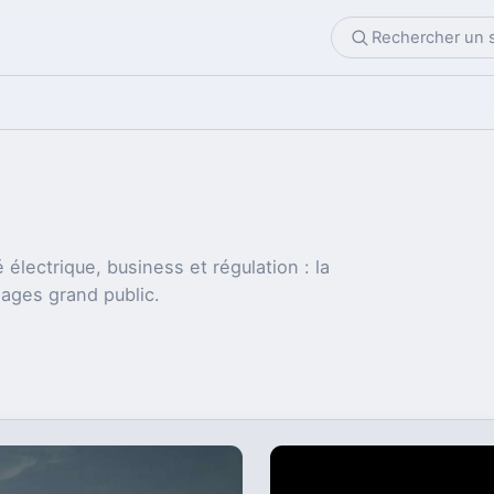
 électrique, business et régulation : la
sages grand public.