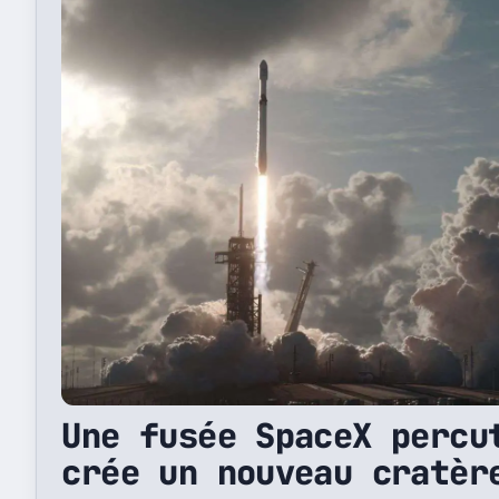
Une fusée SpaceX percu
crée un nouveau cratèr