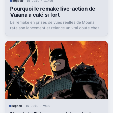
Begeek
· 15 Juil · 11h00
Pourquoi le remake live-action de
Vaiana a calé si fort
Le remake en prises de vues réelles de Moana
rate son lancement et relance un vrai doute chez
Disney sur une formule longtemps rentable.
Begeek
· 15 Juil · 9h00