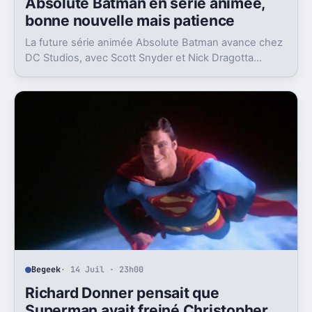
Absolute Batman en série animée,
bonne nouvelle mais patience
La future série animée Absolute Batman avance chez
DC Studios, avec Scott Snyder et Nick Dragotta
impliqués. Mais la sortie n’est clairement pas pour
demain.
Begeek
· 14 Juil · 23h00
Richard Donner pensait que
Superman avait freiné Christopher