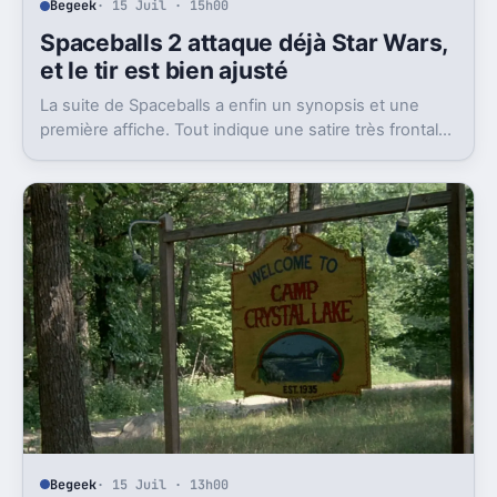
Begeek
· 15 Juil · 15h00
Spaceballs 2 attaque déjà Star Wars,
et le tir est bien ajusté
La suite de Spaceballs a enfin un synopsis et une
première affiche. Tout indique une satire très frontale
de Star Wars version Disney.
Begeek
· 15 Juil · 13h00