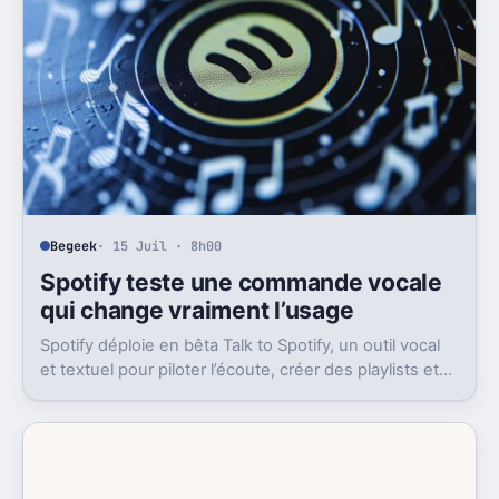
Begeek
· 15 Juil · 8h00
Spotify teste une commande vocale
qui change vraiment l’usage
Spotify déploie en bêta Talk to Spotify, un outil vocal
et textuel pour piloter l’écoute, créer des playlists et
fouiller son historique.