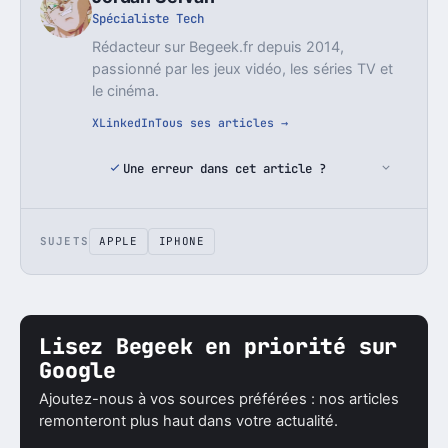
Spécialiste Tech
Rédacteur sur Begeek.fr depuis 2014,
passionné par les jeux vidéo, les séries TV et
le cinéma.
X
LinkedIn
Tous ses articles →
Une erreur dans cet article ?
SUJETS
APPLE
IPHONE
Lisez Begeek en priorité sur
Google
Ajoutez-nous à vos sources préférées : nos articles
remonteront plus haut dans votre actualité.