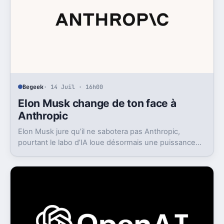
Begeek
· 14 Juil · 16h00
Elon Musk change de ton face à
Anthropic
Elon Musk jure qu’il ne sabotera pas Anthropic,
pourtant le labo d’IA loue désormais une puissance
énorme à un concurrent direct.