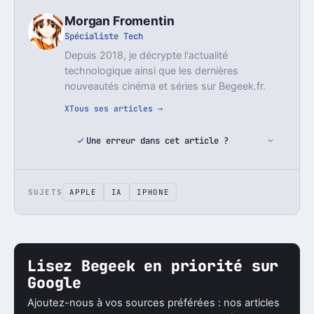
Morgan Fromentin
Spécialiste Tech
Depuis 2018, je décrypte l'actualité
technologique ainsi que les dernières
nouveautés cinéma et séries sur Begeek.fr.
X
Tous ses articles →
Une erreur dans cet article ?
SUJETS
APPLE
IA
IPHONE
Lisez Begeek en priorité sur
Google
Ajoutez-nous à vos sources préférées : nos articles