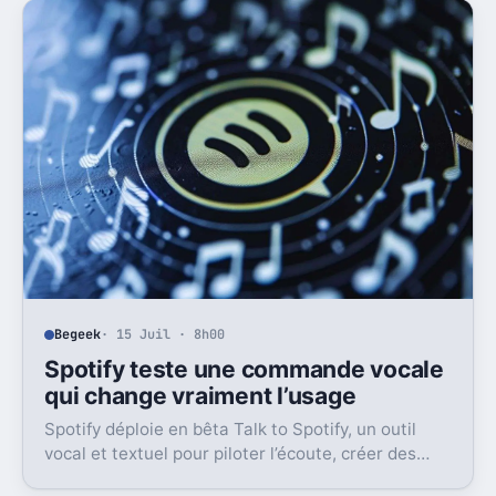
Begeek
· 15 Juil · 8h00
Spotify teste une commande vocale
qui change vraiment l’usage
Spotify déploie en bêta Talk to Spotify, un outil
vocal et textuel pour piloter l’écoute, créer des
playlists et fouiller son historique.