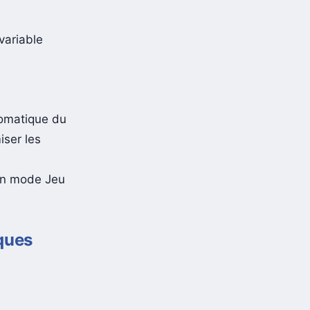
 une
variable
omatique du
iser les
 en mode Jeu
sques