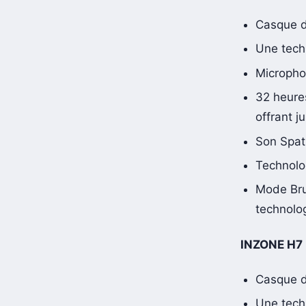
INZONE H9 (
Casque de
Une tech
Micropho
32 heure
offrant 
Son Spat
Technolo
Mode Bru
technolo
INZONE H7 (
Casque de