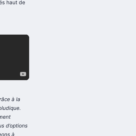
tés haut de
râce à la
oludique.
ement
s d’options
eons à