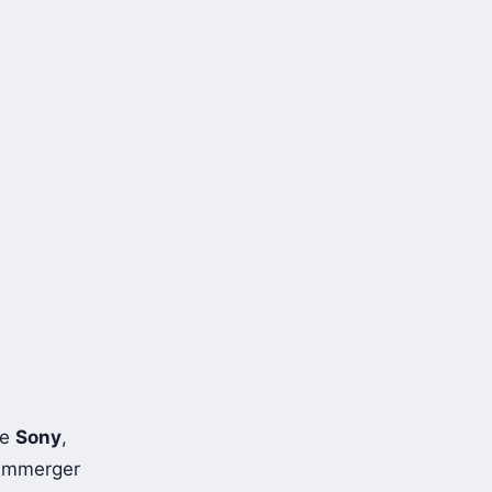
de
Sony
,
s’immerger