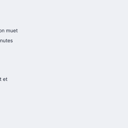
ion muet
inutes
t et