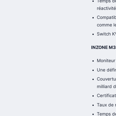
Temps de
réactivi
Compatibi
comme le
Switch K
INZONE M3 
Moniteur
Une défin
Couvertu
milliard 
Certific
Taux de 