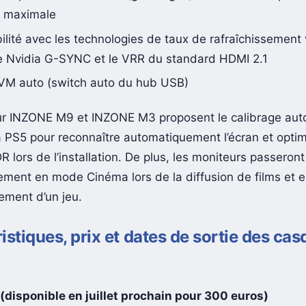
 réponse de 1 ms GtG (gris-à-gris) de la dalle IPS pour
té maximale
lité avec les technologies de taux de rafraîchissement 
 Nvidia G-SYNC et le VRR du standard HDMI 2.1
VM auto (switch auto du hub USB)
ur INZONE M9 et INZONE M3 proposent le calibrage aut
 PS5 pour reconnaître automatiquement l’écran et optim
 lors de l’installation. De plus, les moniteurs passeront
ment en mode Cinéma lors de la diffusion de films et
ement d’un jeu.
istiques, prix et dates de sortie des ca