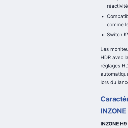
Temps de
réactivi
Compatibi
comme le
Switch K
Les monite
HDR avec la
réglages HDR
automatique
lors du lanc
Caractér
INZONE