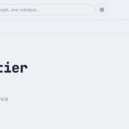
tier
ence