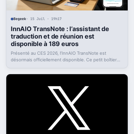
Begeek
· 15 Juil · 19h17
InnAIO TransNote : l’assistant de
traduction et de réunion est
disponible à 189 euros
Présenté au CES 2026, l’InnAIO TransNote est
désormais officiellement disponible. Ce petit boîtier
de 40 grammes combine traduction en temps réel,
enregistrement autonome, transcription et génération
de comptes rendus par intelligence artificielle.