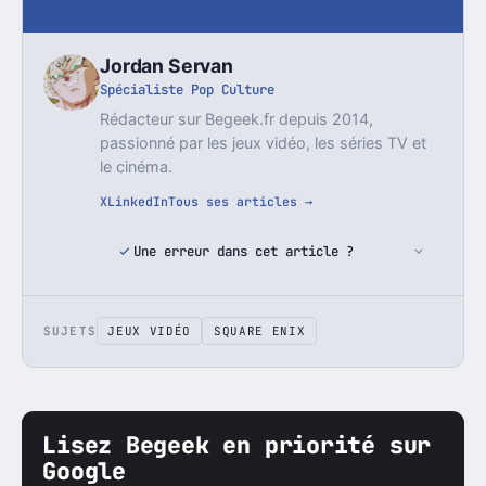
Jordan Servan
Spécialiste Pop Culture
Rédacteur sur Begeek.fr depuis 2014,
passionné par les jeux vidéo, les séries TV et
le cinéma.
X
LinkedIn
Tous ses articles →
Une erreur dans cet article ?
SUJETS
JEUX VIDÉO
SQUARE ENIX
Lisez Begeek en priorité sur
Google