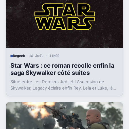
Begeek
· 16 Juil · 11h00
Star Wars : ce roman recolle enfin la
saga Skywalker côté suites
Situé entre Les Derniers Jedi et L’Ascension de
Skywalker, Legacy éclaire enfin Rey, Leia et Luke, là
où la postlogie laissait trop de vides.