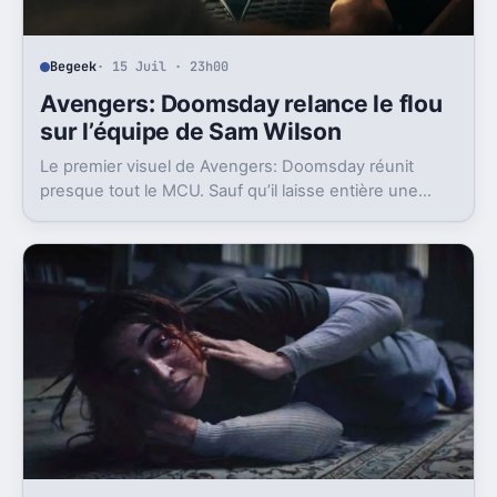
Begeek
· 15 Juil · 23h00
Avengers: Doomsday relance le flou
sur l’équipe de Sam Wilson
Le premier visuel de Avengers: Doomsday réunit
presque tout le MCU. Sauf qu’il laisse entière une
question gênante: où est passée l’équipe de Sam
Wilson ?