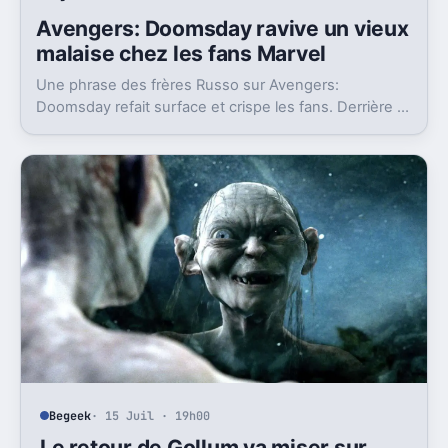
Begeek
· 15 Juil · 20h00
Avengers: Doomsday ravive un vieux
malaise chez les fans Marvel
Une phrase des frères Russo sur Avengers:
Doomsday refait surface et crispe les fans. Derrière la
polémique, c’est la stratégie de Marvel qui est visée.
Begeek
· 15 Juil · 19h00