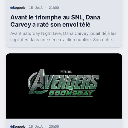
Begeek
· 15 Juil · 21h00
Avant le triomphe au SNL, Dana
Carvey a raté son envol télé
Avant Saturday Night Live, Dana Carvey jouait déjà les
copilotes dans une série d’action oubliée. Son échec
raconte aussi la télé des années 1980.