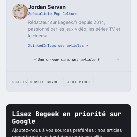
Jordan Servan
Spécialiste Pop Culture
Rédacteur sur Begeek.fr depuis 2014,
passionné par les jeux vidéo, les séries TV et
le cinéma.
X
LinkedIn
Tous ses articles →
Une erreur dans cet article ?
SUJETS
HUMBLE BUNDLE
JEUX VIDÉO
Lisez Begeek en priorité sur
Google
Ajoutez-nous à vos sources préférées : nos articles
remonteront plus haut dans votre actualité.