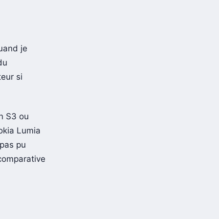
quand je
du
eur si
un S3 ou
Nokia Lumia
 pas pu
 comparative