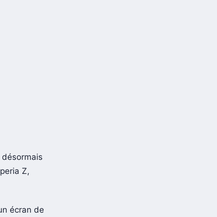
t désormais
peria Z,
 un écran de