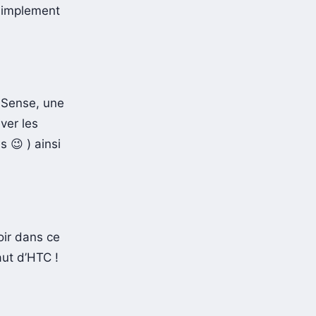
 simplement
 Sense, une
ver les
 😉 ) ainsi
oir dans ce
aut d’HTC !