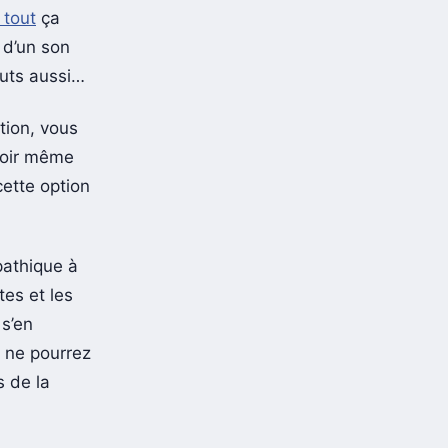
 tout
ça
 d’un son
auts aussi…
tion, vous
voir même
cette option
pathique à
tes et les
s’en
s ne pourrez
s de la