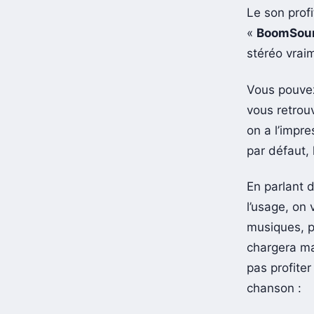
Le son prof
«
BoomSou
stéréo vrai
Vous pouvez
vous retrou
on a l’impre
par défaut, 
En parlant 
l’usage, on 
musiques, p
chargera ma
pas profiter
chanson :