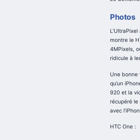
Photos
L’UltraPixel
montre le H
4MPixels, ou
ridicule à l
Une bonne f
qu’un iPhon
920 et la v
récupéré le
avec l’iPhon
HTC One :