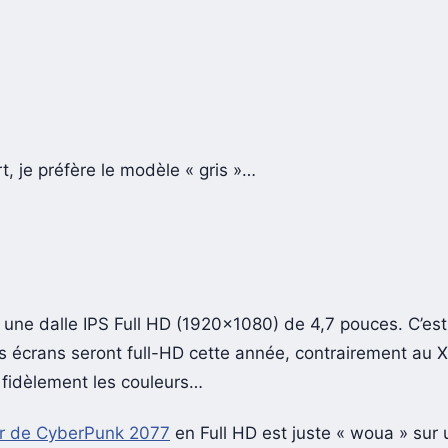
, je préfère le modèle « gris »…
 une dalle IPS Full HD (1920×1080) de 4,7 pouces. C’es
es écrans seront full-HD cette année, contrairement au X
d fidèlement les couleurs…
ler de CyberPunk 2077
en Full HD est juste « woua » sur