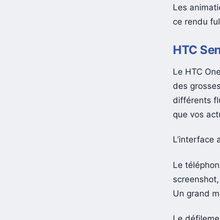
Les animati
ce rendu fu
HTC Se
Le HTC One 
des grosses
différents 
que vos actu
L’interface 
Le téléphon
screenshot, 
Un grand me
Le défilemen