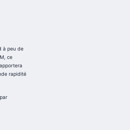
d à peu de
AM, ce
 apportera
nde rapidité
par