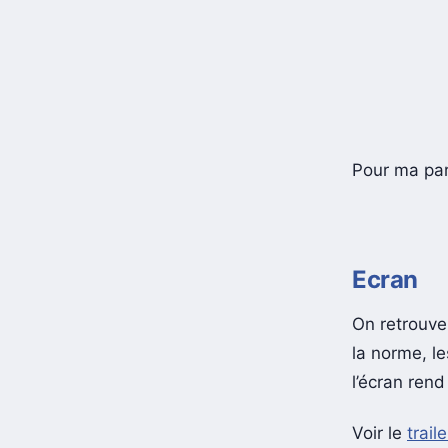
Pour ma part
Ecran
On retrouve
la norme, l
l’écran ren
Voir le
trai