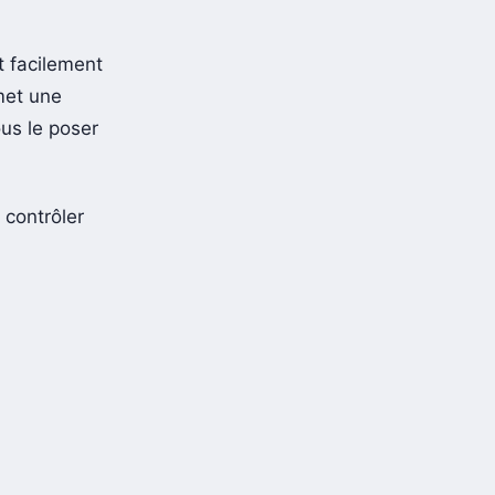
t facilement
met une
ous le poser
 contrôler