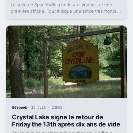
La suite de Spaceballs a enfin un synopsis et une
première affiche. Tout indique une satire très frontale
de Star Wars version Disney.
Begeek
· 15 Juil · 13h00
Crystal Lake signe le retour de
Friday the 13th après dix ans de vide
Après plus d’une décennie de blocage juridique,