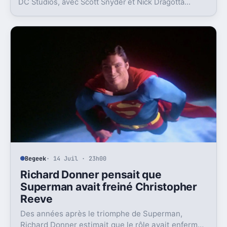
DC Studios, avec Scott Snyder et Nick Dragotta
impliqués. Mais la sortie n’est clairement pas pour
demain.
Begeek
· 14 Juil · 23h00
Richard Donner pensait que
Superman avait freiné Christopher
Reeve
Des années après le triomphe de Superman,
Richard Donner estimait que le rôle avait enfermé