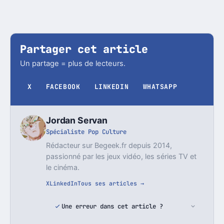
Partager cet article
Un partage = plus de lecteurs.
X
FACEBOOK
LINKEDIN
WHATSAPP
Jordan Servan
Spécialiste Pop Culture
Rédacteur sur Begeek.fr depuis 2014,
passionné par les jeux vidéo, les séries TV et
le cinéma.
X
LinkedIn
Tous ses articles →
Une erreur dans cet article ?