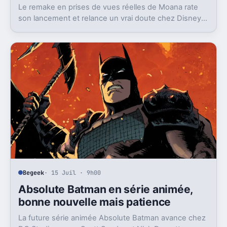
Le remake en prises de vues réelles de Moana rate
son lancement et relance un vrai doute chez Disney
sur une formule longtemps rentable.
Begeek
· 15 Juil · 9h00
Absolute Batman en série animée,
bonne nouvelle mais patience
La future série animée Absolute Batman avance chez