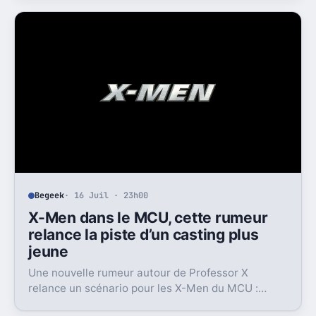
du public.
Begeek
· 16 Juil · 23h00
X-Men dans le MCU, cette rumeur
relance la piste d’un casting plus
jeune
Une nouvelle rumeur autour de Professor X
relance un scénario pour les X-Men du MCU :
Marvel pourrait miser sur une équipe bien plus