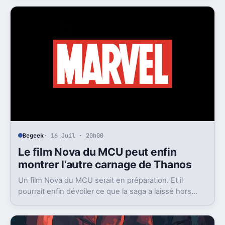
jeune que prévu.
Begeek
· 16 Juil · 20h00
Le film Nova du MCU peut enfin
montrer l’autre carnage de Thanos
Un film Nova du MCU serait en préparation. Et il
pourrait enfin dévoiler ce que la saga a laissé hors
champ, la destruction de Xandar par Thanos.