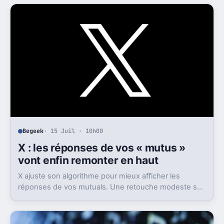
enregistrement autonome, transcription et génération
de comptes rendus par intelligence artificielle.
Begeek
· 15 Juil · 10h00
X : les réponses de vos « mutus »
vont enfin remonter en haut
X ajuste son algorithme pour mieux afficher les
réponses de vos mutuals. Une retouche modeste sur
le papier, mais pas anodine du tout.