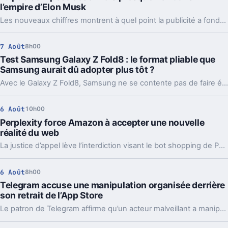
l’empire d’Elon Musk
Les nouveaux chiffres montrent à quel point la publicité a fondu sur X depuis 2022. Et même en légère hausse sur un trimestre, elle pèse peu dans l’ensemble.
7 Août
8h00
Test Samsung Galaxy Z Fold8 : le format pliable que
Samsung aurait dû adopter plus tôt ?
Avec le Galaxy Z Fold8, Samsung ne se contente pas de faire évoluer son smartphone pliable : il change complètement sa philosophie avec un appareil plus court, plus large et étonnamment compact. Un choix qui fonctionne particulièrement bien au quotidien, même si les concessions faites sur la photo et l’autonomie sont difficiles à ignorer sur un smartphone vendu à partir de 1 999 euros.
6 Août
10h00
Perplexity force Amazon à accepter une nouvelle
réalité du web
La justice d’appel lève l’interdiction visant le bot shopping de Perplexity sur Amazon. Une victoire nette, mais loin d’être la fin du match.
6 Août
8h00
Telegram accuse une manipulation organisée derrière
son retrait de l’App Store
Le patron de Telegram affirme qu’un acteur malveillant a manipulé les signalements pour faire retirer l’app par Apple. Un précédent qui inquiète vraiment.