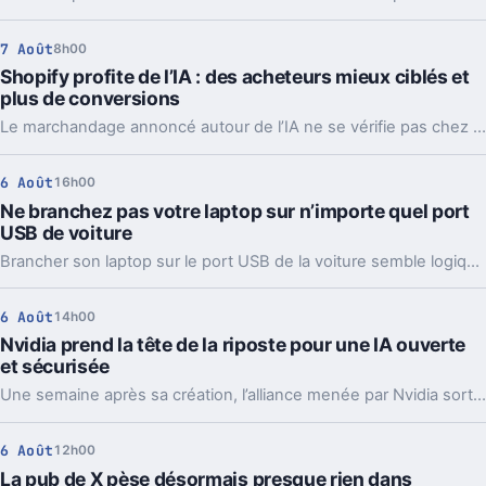
7 Août
8h00
Shopify profite de l’IA : des acheteurs mieux ciblés et
plus de conversions
Le marchandage annoncé autour de l’IA ne se vérifie pas chez Shopify. La plateforme dit voir tripler le trafic et les commandes venus des assistants.
6 Août
16h00
Ne branchez pas votre laptop sur n’importe quel port
USB de voiture
Brancher son laptop sur le port USB de la voiture semble logique. En pratique, la puissance manque souvent, sauf rares exceptions bien identifiées.
6 Août
14h00
Nvidia prend la tête de la riposte pour une IA ouverte
et sécurisée
Une semaine après sa création, l’alliance menée par Nvidia sort déjà des propositions concrètes pour sécuriser l’IA ouverte. Et ce timing compte.
6 Août
12h00
La pub de X pèse désormais presque rien dans