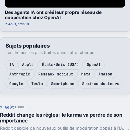
Des agents IA ont créé leur propre réseau de
coopération chez OpenAI
7 Août, 12h00
Sujets populaires
Les thèmes les plus traités dans cette rubrique.
IA
Apple
États-Unis (USA)
OpenAI
Anthropic
Réseaux sociaux
Meta
Amazon
Google
Tesla
Smartphone
Semi-conducteurs
7 Août
10h00
Reddit change les règles : le karma va perdre de son
importance
Reddit déploie de nouveaux outils de modération dopés à l’IA. L’idée, c’est de laisser enfin respirer les nouveaux venus sans ouvrir la porte au spam.