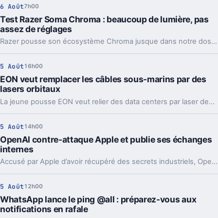
6 Août
7h00
Test Razer Soma Chroma : beaucoup de lumière, pas
assez de réglages
Razer pousse son écosystème Chroma jusque dans notre dos avec la Soma Chroma, une chaise gaming bardée de RGB et proposée à 529,99 euros. Spectaculaire dans un setup, confortable au quotidien, elle nous laisse pourtant un sentiment mitigé face à une ergonomie étonnamment peu personnalisable à ce niveau de prix.
5 Août
16h00
EON veut remplacer les câbles sous-marins par des
lasers orbitaux
La jeune pousse EON veut relier des data centers par laser depuis l’orbite. Une idée très ambitieuse, portée par l’explosion des besoins en IA.
5 Août
14h00
OpenAI contre-attaque Apple et publie ses échanges
internes
Accusé par Apple d’avoir récupéré des secrets industriels, OpenAI riposte avec des mails et des logs de chat. L’enjeu va bien au-delà du simple procès.
5 Août
12h00
WhatsApp lance le ping @all : préparez-vous aux
notifications en rafale